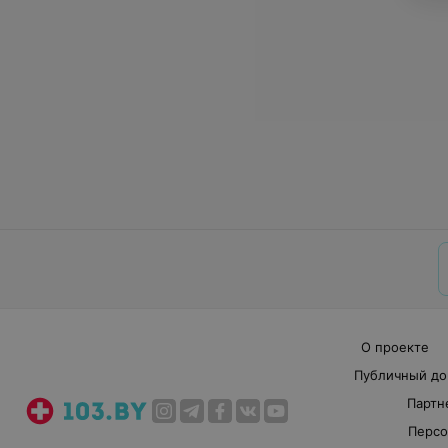
О проекте
Публичный до
Партн
Персо