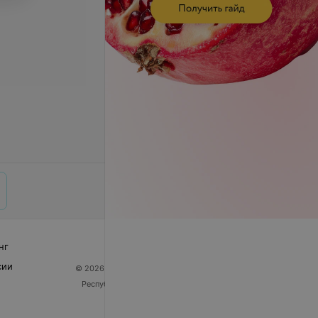
нг
сии
© 2026 ООО «Артокс Лаб», УНП 191700409
| 220012,
Республика Беларусь, г. Минск, улица Толбухина, 2,
пом. 16 | help@103.by
Служба поддержки
+375 291212755