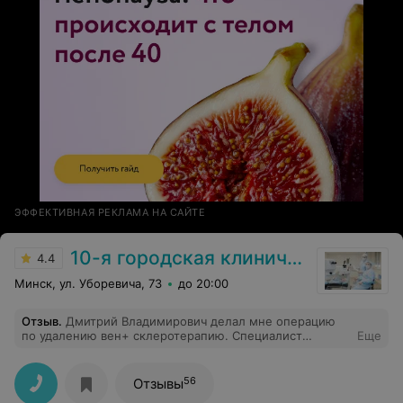
ЭФФЕКТИВНАЯ РЕКЛАМА НА САЙТЕ
10-я городская клиническая больница
4.4
Минск, ул. Уборевича, 73
до 20:00
Отзыв
.
Дмитрий Владимирович делал мне операцию
по удалению вен+ склеротерапию. Специалист
Еще
высшего уровня, мастер своего дела, всё очень
аккуратно, очень внимательный доктор!.Безусловно
рекомендую!
56
Отзывы