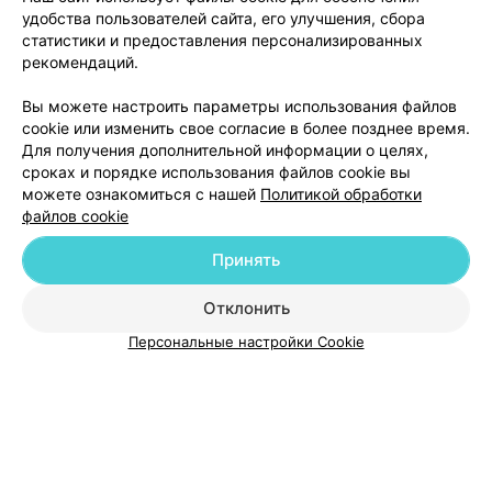
Минск, ул. Бачило, 9
до 20:00
удобства пользователей сайта, его улучшения, сбора
статистики и предоставления персонализированных
Отзыв
.
Зав.отд стоматологии живёт и работает по
рекомендаций.
собственным хотелкам. После операции в частной
Еще
клинике и по рекомендации врача, делавшего
операцию, зав.отд стоматологии 36 поликлиники,
Вы можете настроить параметры использования файлов
должна была выписать больничный , но просто не
1
Отзывы
cookie или изменить свое согласие в более позднее время.
захотела этого делать. А с предоставлеными
Для получения дополнительной информации о целях,
нормативными актами по этому вопросу не пожелала
даже ознакомиться. Таким закон не писан ? Потому и
сроках и порядке использования файлов cookie вы
не ходят люди в гос.поликлинику.
можете ознакомиться с нашей
Политикой обработки
файлов cookie
Принять
Добавить компанию
Отклонить
Персональные настройки Cookie
Добавить специалиста
О проекте
Новости проекта
Размещение рекламы