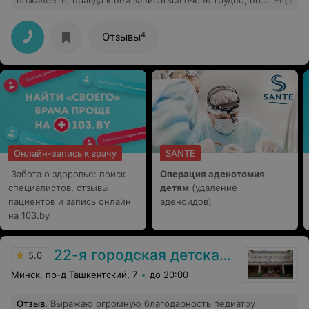
пожалеете, правда к ней записаться очень трудно, но
Еще
это того стоит.
4
Отзывы
Онлайн-запись к врачу
SANTE
Забота о здоровье: поиск
Операция аденотомия
специалистов, отзывы
детям
(удаление
пациентов и запись онлайн
аденоидов)
на 103.by
22-я городская детская поликлиника
5.0
Минск, пр-д Ташкентский, 7
до 20:00
Отзыв
.
Выражаю огромную благодарность педиатру