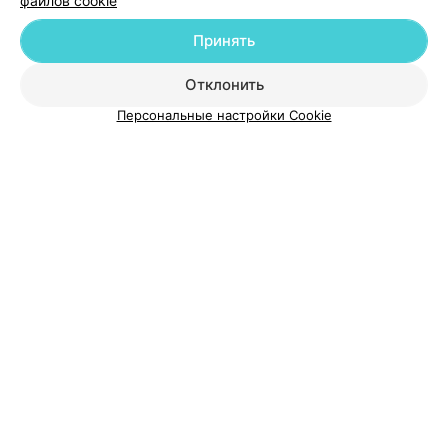
файлов cookie
Принять
О проекте
Новости проекта
Размещение рекламы
Отклонить
Медицинский маркетинг
Публичный договор
Персональные настройки Cookie
Пользовательское соглашение
Способы оплаты
Вакансии
Партнеры
Написать руководителю 103.by
Написать в поддержку
Персональные настройки cookie
Обработка персональных данных
© 2026 ООО «Артокс Лаб», УНП 191700409
| 220012, Республика Беларусь,
г. Минск, улица Толбухина, 2, пом. 16 | help@103.by