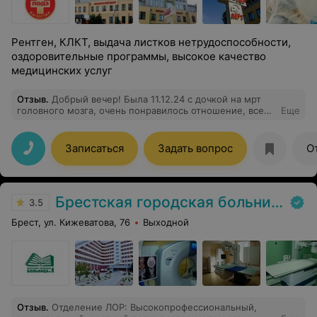
Рентген, КЛКТ, выдача листков нетрудоспособности,
оздоровительные программы, высокое качество
медицинских услуг
Отзыв
.
Добрый вечер! Была 11.12.24 с дочкой на мрт
головного мозга, очень понравилось отношение, все
Еще
приятные и вежливые, всё прошло хорошо. Спасибо
большое!!!
Записаться
Задать вопрос
О
Брестская городская больница № 1
3.5
Брест, ул. Кижеватова, 76
Выходной
Отзыв
.
Отделение ЛОР: Высокопрофессиональный,