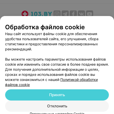
О проекте
Новости проекта
Размещение рекламы
Обработка файлов cookie
Медицинский маркетинг
Публичный договор
Наш сайт использует файлы cookie для обеспечения
Пользовательское соглашение
Способы оплаты
удобства пользователей сайта, его улучшения, сбора
Вакансии
Партнеры
статистики и предоставления персонализированных
рекомендаций.
Написать руководителю 103.by
Написать в поддержку
Вы можете настроить параметры использования файлов
cookie или изменить свое согласие в более позднее время.
Персональные настройки cookie
Для получения дополнительной информации о целях,
Обработка персональных данных
сроках и порядке использования файлов cookie вы
можете ознакомиться с нашей
Политикой обработки
файлов cookie
Принять
Отклонить
© 2026 ООО «Артокс Лаб», УНП 191700409
| 220012, Республика Беларусь,
г. Минск, улица Толбухина, 2, пом. 16 | help@103.by
Персональные настройки Cookie