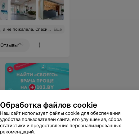
 обслуживания. Доброжелательный персонал.
Еще
218
Отзывы
Онлайн-запись к врачу
Обработка файлов cookie
Забота о здоровье: поиск
Наш сайт использует файлы cookie для обеспечения
специалистов, отзывы
удобства пользователей сайта, его улучшения, сбора
пациентов и запись онлайн
статистики и предоставления персонализированных
на 103.by
рекомендаций.