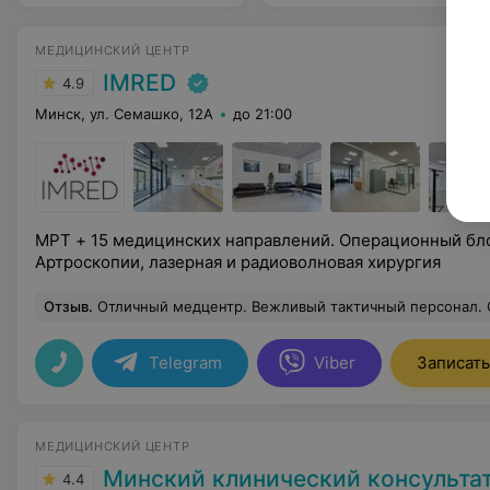
МЕДИЦИНСКИЙ ЦЕНТР
IMRED
4.9
Минск, ул. Семашко, 12А
до 21:00
МРТ + 15 медицинских направлений. Операционный бло
Артроскопии, лазерная и радиоволновая хирургия
Отзыв
.
Отличный медцентр. Вежливый тактичный персонал. Специалисты высокой квалификации. Делала МРТ позвоночника и консультировалась у невролога Михневича И.И. имеющего большой авторитет в данной
Telegram
Viber
Записать
МЕДИЦИНСКИЙ ЦЕНТР
Минский клинический консультативно-диагностичес
4.4