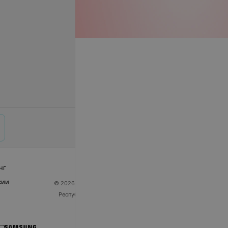
нг
сии
© 2026 ООО «Артокс Лаб», УНП 191700409
| 220012,
Республика Беларусь, г. Минск, улица Толбухина, 2,
пом. 16 | help@103.by
Служба поддержки
+375 291212755