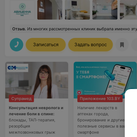
Отзыв
.
Из многих рассмотренных клиник выбрала именно эту, и не пожалела. Спасибо большое за качество
Записаться
Задать вопрос
Супрамед
Приложение 103.BY
Консультация невролога и
Наличие лекарств в
лечение боли в спине:
аптеках города,
блокады, ТАП-терапия,
бронирование и другие
резорбция
полезные сервисы в вашем
межпозвонковых грыж
смартфоне