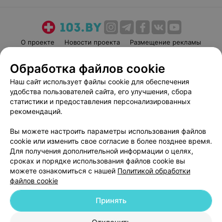
О проекте
Новости проекта
Размещение рекламы
Медицинский маркетинг
Публичный договор
Обработка файлов cookie
Пользовательское соглашение
Способы оплаты
Наш сайт использует файлы cookie для обеспечения
Вакансии
Партнеры
удобства пользователей сайта, его улучшения, сбора
Написать руководителю 103.by
статистики и предоставления персонализированных
рекомендаций.
Написать в поддержку
Персональные настройки cookie
Вы можете настроить параметры использования файлов
Обработка персональных данных
cookie или изменить свое согласие в более позднее время.
Для получения дополнительной информации о целях,
сроках и порядке использования файлов cookie вы
можете ознакомиться с нашей
Политикой обработки
файлов cookie
Принять
© 2026 ООО «Артокс Лаб», УНП 191700409
| 220012, Республика Беларусь,
г. Минск, улица Толбухина, 2, пом. 16 | help@103.by