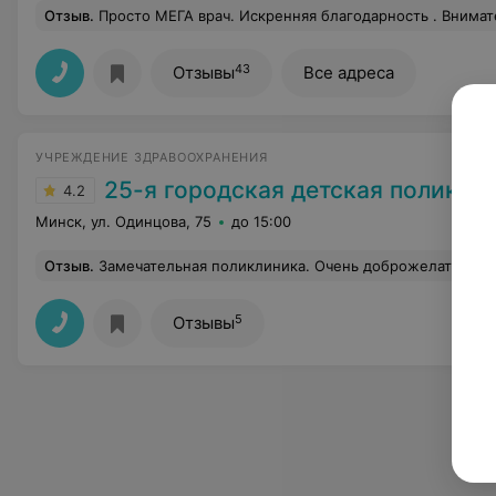
Отзыв
.
Просто МЕГА врач. Искренняя благодарность . Внимательный, ответственный, профессиональный. Пусть у вас, Кирилл Николаевич, все в карьере сложится наилучшим образом. Хотелос
43
Отзывы
Все адреса
УЧРЕЖДЕНИЕ ЗДРАВООХРАНЕНИЯ
25-я городская детская поликли
4.2
Минск, ул. Одинцова, 75
до 15:00
Отзыв
.
Замечательная поликлиника. Очень доброжелательные специалис
5
Отзывы