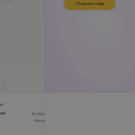
нг
сии
© 2026 ООО «Артокс Лаб», УНП 191700409
| 220012,
Республика Беларусь, г. Минск, улица Толбухина, 2,
пом. 16 | help@103.by
Служба поддержки
+375 291212755