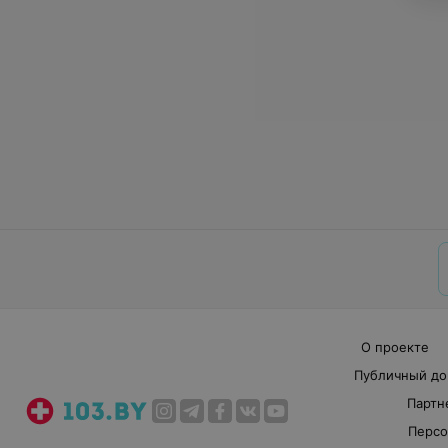
О проекте
Публичный до
Партн
Персо