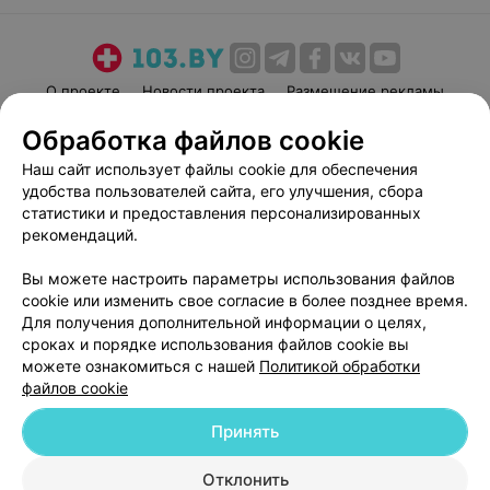
О проекте
Новости проекта
Размещение рекламы
Медицинский маркетинг
Публичный договор
Обработка файлов cookie
Пользовательское соглашение
Способы оплаты
Наш сайт использует файлы cookie для обеспечения
Вакансии
Партнеры
удобства пользователей сайта, его улучшения, сбора
статистики и предоставления персонализированных
Написать руководителю 103.by
рекомендаций.
Написать в поддержку
Персональные настройки cookie
Вы можете настроить параметры использования файлов
cookie или изменить свое согласие в более позднее время.
Обработка персональных данных
Для получения дополнительной информации о целях,
сроках и порядке использования файлов cookie вы
можете ознакомиться с нашей
Политикой обработки
файлов cookie
Принять
© 2026 ООО «Артокс Лаб», УНП 191700409
| 220012, Республика Беларусь,
Отклонить
г. Минск, улица Толбухина, 2, пом. 16 | help@103.by