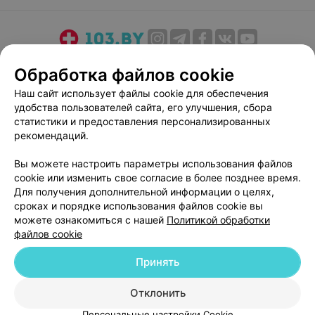
О проекте
Новости проекта
Размещение рекламы
Обработка файлов cookie
Медицинский маркетинг
Публичный договор
Наш сайт использует файлы cookie для обеспечения
Пользовательское соглашение
Способы оплаты
удобства пользователей сайта, его улучшения, сбора
Вакансии
Партнеры
статистики и предоставления персонализированных
рекомендаций.
Написать руководителю 103.by
Написать в поддержку
Вы можете настроить параметры использования файлов
cookie или изменить свое согласие в более позднее время.
Персональные настройки cookie
Для получения дополнительной информации о целях,
Обработка персональных данных
сроках и порядке использования файлов cookie вы
можете ознакомиться с нашей
Политикой обработки
файлов cookie
Принять
Отклонить
© 2026 ООО «Артокс Лаб», УНП 191700409
| 220012, Республика Беларусь,
г. Минск, улица Толбухина, 2, пом. 16 | help@103.by
Персональные настройки Cookie