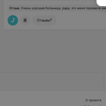
Отзыв
.
Очень хорошая больница, рада, что меня перевели именно в эту. Хороший, добрый, отзывчивый, культурный персонал: начиная с главврачей, заканчивая санитарочками. Попала я беременная 6 мая 2021, с нарушением кровотока, врачи быстро среагировали и увидели, что моему ребёночку не хватает кислорода, а в предыдущей больнице, говорили, что всё хорошо. На следующий день мне сделали экстренно Кесарево сечение, ребёночек родился во время, но очень маленький и с врождённой пневмонией, мою крошечку забрали сразу в реанимацию и врачи делали всё возможное, что бы ребёночек поправлялся. Отдельно хочу поблагодарить врачей и сказать: «Огромное спасибо!» Бондаренко Светлане Юрьевне, что лечила в реанимации мо
6
Отзывы
О проекте