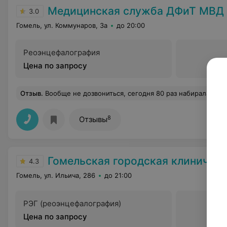
Медицинская служба ДФиТ МВД по Гомельс
3.0
Гомель, ул. Коммунаров, 3а
до 20:00
Реоэнцефалография
Цена по запросу
Отзыв
.
Вообще не дозвониться, сегодня 80 раз набирала номер телефона, то занято, то 
8
Отзывы
Гомельская городская клиническая б
4.3
Гомель, ул. Ильича, 286
до 21:00
РЭГ (реоэнцефалография)
Цена по запросу