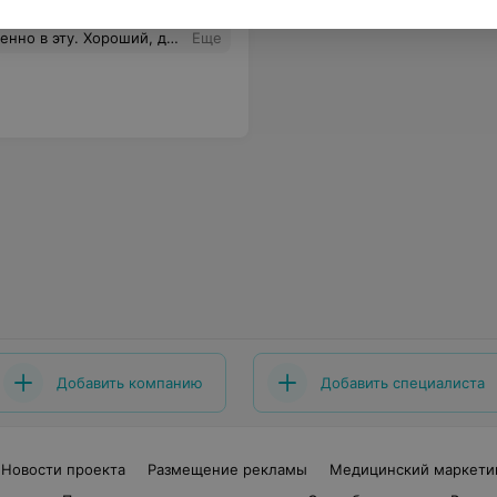
его малыша. Разумной Людмиле Марковне, что лечила меня проверяя каждый орган после операции. Вакульчик Людмиле Ивановне, что сделала кесарево сечение, достала мою крошечку целой и невредимой, аккуратно разрезала и зашила. А так же всему остальному персоналу!Низкий вам поклон!Вы замечательные!
Еще
Добавить компанию
Добавить специалиста
Новости проекта
Размещение рекламы
Медицинский маркети