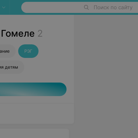
Поиск по сайту
 Гомеле
2
ание
РЭГ
ия детям