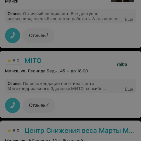
Минск
Отзыв
.
Отличный специалист. Все доступно
разъяснила, очень было легко работать. А главное есть
Еще
результат
1
Отзывы
MITO
5.0
Минск, ул. Леонида Беды, 45
до 18:00
Отзыв
.
По рекомендации посетила Центр
Митохондриального Здоровья МИТО, спасибо
Еще
огромное администратору и нутрициологу, это
специалисты большого уровня, все рассказали, на все
вопросы дали ответы. Записалась на программу к
2
Отзывы
нутрициологу с каждым днем чувствую себя все
лучше.
Центр Снижения веса Марты Марудовой
5.0
Минск, ул. Ф.Скорины, 12
Выходной