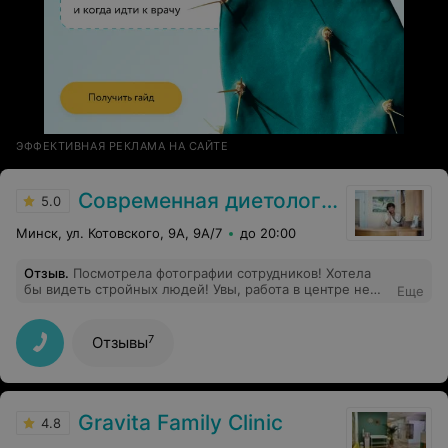
ЭФФЕКТИВНАЯ РЕКЛАМА НА САЙТЕ
Современная диетология
5.0
Минск, ул. Котовского, 9А, 9А/7
до 20:00
Отзыв
.
Посмотрела фотографии сотрудников! Хотела
бы видеть стройных людей! Увы, работа в центре не
Еще
вдохнавляет видимо быть стройными, или методика
не совершенна? Решила отказаться от визита.
7
Отзывы
Gravita Family Clinic
4.8