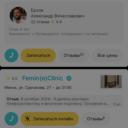
Ерхов
Александр Вячеславович
22 отзыва
4.9
Стаж 9 лет
Кинезиолог • Нутрициолог (специалист по питанию)
25
Записаться
Отзывы
Все цены
Femin(e)Clinic
5.0
Минск, ул. Сурганова, 27
до 21:00
Отзыв
.
В октябре 2025г. Я делала круговую
блефоропластику и височную подтяжку. Основной мой
Еще
запрос был - убрать малярные мешки. Долго выбирала
врача и решила доверится Игорю Вячеславовичу.
Сперва опичу сервис: 1. Очень трепетное и заботливое
6
Записаться онлайн
Отзывы
отношение всего персонала клиники в первые сутки
после операции. 2. Игорь Вячеславович всегда на связи