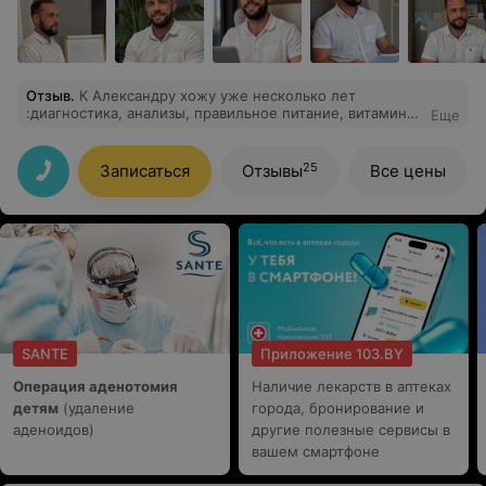
Отзыв
.
К Александру хожу уже несколько лет
:диагностика, анализы, правильное питание, витамины
Еще
- всё чётко и понятно. Знакомые говорят, что молодею
на глазах. Очень позитивный человек.
25
Записаться
Отзывы
Все цены
SANTE
Приложение 103.BY
Операция аденотомия
Наличие лекарств в аптеках
детям
(удаление
города, бронирование и
аденоидов)
другие полезные сервисы в
вашем смартфоне