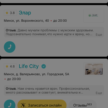
Элар
3.8
Минск, ул. Воронянского, 40
до 20:00
Отзыв
.
Давно мучали проблемы с мужским здоровьем.
Подсознательно понимал,что нужно идти к врачу, но
Еще
куда? Решение было принято. Клиника Элар,врач
уролог Прадхан Сиддхарт! Отличный врач,хороший
душевный человек. Войдя в кабинет,поговорив минуту,
всё стеснение само собой пропало, лечение назначил
грамотно,и уже через пару дней приема лекарств,
результат начал появляться. Единственное,о чем
жалею,что раньше к нему не обратился. Я снова
чувствую себя мужчиной! Так что даю совет: если есть
Life City
4.6
проблема, не затягивайте, смело идите к врачу.
Прадхан Сиддхартх,большое Вам человеческое
Минск, д. Валерьяново, ул. Городская, 5А
спасибо!
до 20:00
Отзыв
.
Нам очень нравится врач. Профессиональная,
много рассказывает и советует, внимательна и
Еще
позитивна. Это здорово, когда можно просто
довериться врачу, ничего не перепроверять и не
волноваться.. Спасибо Вам!
363
Записаться онлайн
Отзывы