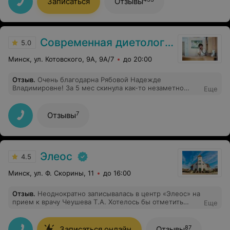
Записаться
Отзывы
заботы. Советую к ней и молодым девушкам и
взрослым тётям.
Современная диетология
5.0
Минск, ул. Котовского, 9А, 9А/7
до 20:00
Отзыв
.
Очень благодарна Рябовой Надежде
Владимировне! За 5 мес скинула как-то незаметно
Еще
набранные 9 кг! Стала чувствовать себя намного легче,
лучше и веселее.
7
Отзывы
Элеос
4.5
Минск, ул. Ф. Скорины, 11
до 16:00
Отзыв
.
Неоднократно записывалась в центр «Элеос» на
прием к врачу Чеушева Т.А. Хотелось бы отметить
Еще
компетентность и профессионализм данного
специалиста, всегда проконсультирует, подробно
ответит на все вопросы, даст необходимые
87
Записаться онлайн
Отзывы