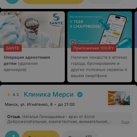
SANTE
Приложение 103.BY
Операция аденотомия
Наличие лекарств в аптеках
детям
(удаление
города, бронирование и
аденоидов)
другие полезные сервисы в
вашем смартфоне
Клиника Мерси
4.3
Минск, ул. Игнатенко, 8
до 21:00
Отзыв
.
Наталья Геннадьевна - врач от Бога!
Доброжелательная, компетентная, внимательная,
Еще
тактичная. Всё спокойно объясняет, лишнего не
назначает. Осматривает нежно))) После нее перестала
бояться гинеколога!) Атмосфера полного доверия и
433