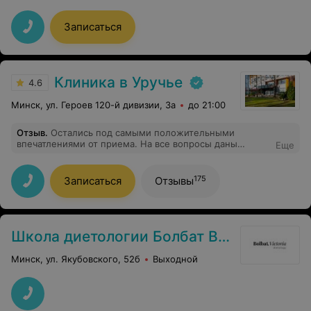
Записаться
Клиника в Уручье
4.6
Минск, ул. Героев 120-й дивизии, 3а
до 21:00
Отзыв
.
Остались под самыми положительными
впечатлениями от приема. На все вопросы даны
Еще
исчерпывающие ответы, необходимые рекомендации.
Очень добрая, тактичная. Профессионал в своем деле.
175
Записаться
Отзывы
Школа диетологии Болбат Виктории
Минск, ул. Якубовского, 52б
Выходной