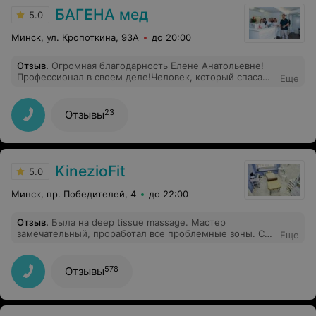
БАГЕНА мед
5.0
Минск, ул. Кропоткина, 93А
до 20:00
Отзыв
.
Огромная благодарность Елене Анатольевне!
Профессионал в своем деле!Человек, который спасает
Еще
жизни! Спасибо!
23
Отзывы
KinezioFit
5.0
Минск, пр. Победителей, 4
до 22:00
Отзыв
.
Была на deep tissue massage. Мастер
замечательный, проработал все проблемные зоны. С
Еще
удовольствием пойду ещё.
578
Отзывы