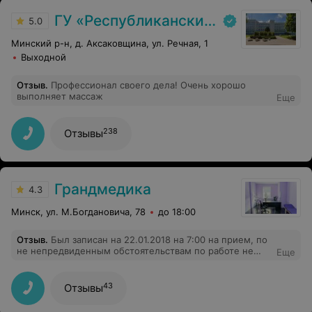
ГУ «Республиканский научно-практический центр медицинской экспертизы и реабилитаци»
5.0
Минский р-н, д. Аксаковщина, ул. Речная, 1
Выходной
Отзыв
.
Профессионал своего дела! Очень хорошо
выполняет массаж
Еще
238
Отзывы
Грандмедика
4.3
Минск, ул. М.Богдановича, 78
до 18:00
Отзыв
.
Был записан на 22.01.2018 на 7:00 на прием, по
не непредвиденным обстоятельствам по работе не
Еще
мог прийти в назначенное время о чем сообщил в
13:00, и хотел перезаписаться на прием на другой
ближайший день, но мне сказали что я могу записаться
43
Отзывы
только через 2 недели когда точно смогу прийти (с
недовольным тоном). Так как я знаю что диетолог