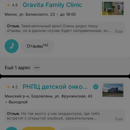
Gravita Family Clinic
4.8
Минск, ул. Белинского, 23
до 18:00
Отзыв
.
Замечательный врач! Очень редко пишу
отзывы, но в данном случае будет неправильным, если
Еще
его не оставить! Ирина Михайловна, профессионал,
все четко по делу, все разъясняет и объясняет,
оказывает моральную поддержку и умеет грамотно
142
Отзывы
успокоить и настроить. Теперь я знаю, к кому буду
обращаться!
Ещё 1 адрес
РНПЦ детской онкологии
4.2
Минский р-н, Боровляны, ул. Фрунзенская, 43
Выходной
Отзыв
.
Не так много у нас медцентров, где тебя
встретят с открытой улыбкой, уважительным
Еще
отношением и высокопрофессиональным подходом к
делу. Огромная благодарность врачу Ретровской