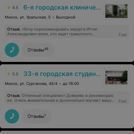
6-я городская клиническая больница
4.5
Минск, ул. Уральская, 5
Выходной
Отзыв
.
«Хочу порекомендовать хирурга Игнат
Александрович всем, кто ищет грамотного
Еще
специалиста.. Врач — это сочетание высокого
профессионализма, компетентности и человеческого
отношения. Всё четко, по делу, грамотно и с заботой.
48
Отзывы
Спасибо!.»
33-я городская студенческая поликлиника
5.0
Минск, ул. Сурганова, 45/4
до 18:00
Отзыв
.
Отличный специалист Доверяю и рекомендую
ее. Очень внимательная и досконально изучает вашу
Еще
проблему. Расскажет понятным языком для вас все.
1
Отзывы