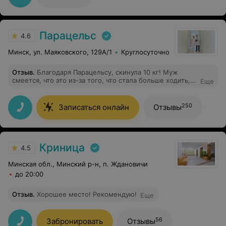
Парацельс
4.6
Минск, ул. Маяковского, 129А/1
Круглосуточно
Отзыв
.
Благодаря Парацельсу, скинула 10 кг! Муж
смеется, что это из-за того, что стала больше ходить,
Еще
как минимум туда и обратно. Возможно, и это тоже)
Но главное, что врачи меня убедили, что проблемы
нельзя заедать! Разобрались в процессе заедания и
250
Записаться онлайн
Отзывы
переедания, и вес как-то начал сам по себе уходить,
без слез и замка на холодильнике.
Криница
4.5
Минская обл., Минский р-н, п. Ждановичи
до 20:00
Отзыв
.
Хорошее место! Рекомендую!
Еще
56
Забронировать
Отзывы