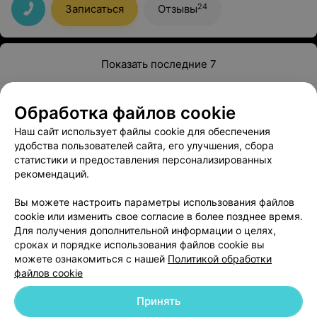
Александре Александровне за грамотность,
24
Записаться
Отзывы
понимание, неравнодушие. Потрясающий врач,
настоящий профессионал!
Показать последние 7
1
2
Обработка файлов cookie
Наш сайт использует файлы cookie для обеспечения
удобства пользователей сайта, его улучшения, сбора
статистики и предоставления персонализированных
рекомендаций.
Добавить компанию
Вы можете настроить параметры использования файлов
cookie или изменить свое согласие в более позднее время.
Для получения дополнительной информации о целях,
Добавить специалиста
сроках и порядке использования файлов cookie вы
можете ознакомиться с нашей
Политикой обработки
файлов cookie
Принять