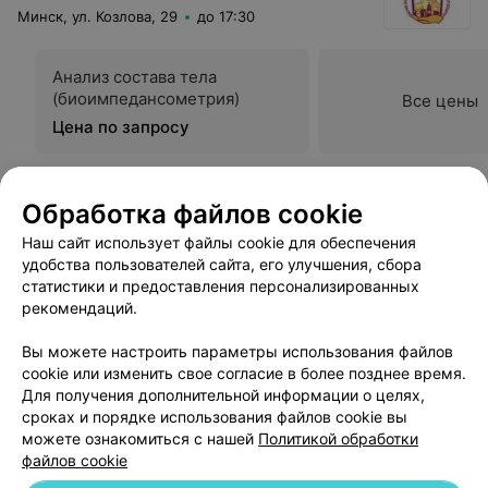
корректирующие препараты и дал рекомендации по
Минск, ул. Козлова, 29
до 17:30
дальнейшим обследованиям и действиям. Могу с
уверенностью сказать, что это лучший врач в моей
жизни и с человеческой точки зрения и с
профессиональной. Жаль, что уролог, я бы хотела
Анализ состава тела
видеться чаще.
(биоимпедансометрия)
Все цены
Цена по запросу
Обработка файлов cookie
Наш сайт использует файлы cookie для обеспечения
удобства пользователей сайта, его улучшения, сбора
статистики и предоставления персонализированных
рекомендаций.
Вы можете настроить параметры использования файлов
cookie или изменить свое согласие в более позднее время.
ЭФФЕКТИВНАЯ РЕКЛАМА НА САЙТЕ
Для получения дополнительной информации о целях,
сроках и порядке использования файлов cookie вы
можете ознакомиться с нашей
Политикой обработки
файлов cookie