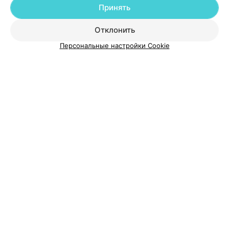
Принять
Добавить компанию
Отклонить
Персональные настройки Cookie
Добавить специалиста
О проекте
Новости проекта
Размещение рекламы
Медицинский маркетинг
Публичный договор
Пользовательское соглашение
Способы оплаты
Вакансии
Партнеры
Написать руководителю 103.by
Написать в поддержку
Персональные настройки cookie
Обработка персональных данных