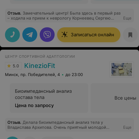
Отзыв
.
Замечательный центр! Была здесь в первый раз
– ходила на прием к неврологу Корнеевец Сергею
Еще
Владимировичу. Девушки-администраторы были очень
вежливы, в центре чисто, красиво и аккуратно. Врач
очень понравился! Внимательный, очень тактичный,
Записаться онлайн
много расспрашивал, успокоил, чтобы я зря не
тревожилась :) Благодарю за прием :)
ЦЕНТР СПОРТИВНОЙ АДАПТОЛОГИИ
KinezioFit
5.0
Минск, пр. Победителей, 4
до 23:00
Биоимпедансный анализ
состава тела
Все цены
Цена по запросу
Отзыв
.
Делала биоимпедансный анализ тела у
Владислава Архипова. Очень приятный молодой
Еще
человек, ответил на все вопросы, пояснил все
результаты анализа.