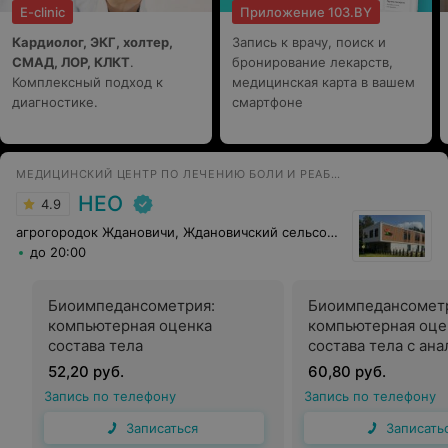
E-clinic
Приложение 103.BY
Кардиолог, ЭКГ, холтер,
Запись к врачу, поиск и
СМАД, ЛОР, КЛКТ
.
бронирование лекарств,
Комплексный подход к
медицинская карта в вашем
диагностике.
смартфоне
МЕДИЦИНСКИЙ ЦЕНТР ПО ЛЕЧЕНИЮ БОЛИ И РЕАБИЛИТАЦИИ
НЕО
4.9
агрогородок Ждановичи, Ждановичский сельсовет, 105
до 20:00
Биоимпедансометрия:
Биоимпедансомет
компьютерная оценка
компьютерная оце
состава тела
состава тела с ан
изменений
52,20 руб.
60,80 руб.
Запись по телефону
Запись по телефону
Записаться
Записать