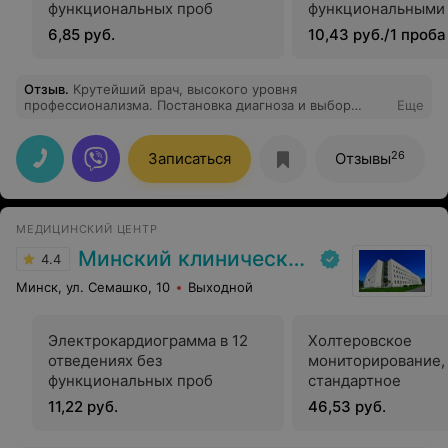
функциональных проб
функциональными
6,85 руб.
10,43 руб./1 проба
Отзыв
.
Крутейший врач, высокого уровня
профессионализма. Постановка диагноза и выбор
Еще
лечения - всегда четкие, верные, результативные. Как
популярно говорится - "без лишних слов" (и эмоций)) -
это про Веру Федоровну. Обслуживаюсь у нее уже
26
Записаться
Отзывы
около семи лет (включая профсмотры) и менять
данного специалиста не собираюсь. И вам
рекомендую!
МЕДИЦИНСКИЙ ЦЕНТР
Минский клинический консультативно-диагностический центр
4.4
Минск, ул. Семашко, 10
Выходной
Электрокардиограмма в 12
Холтеровское
отведениях без
мониторирование,
функциональных проб
стандартное
11,22 руб.
46,53 руб.