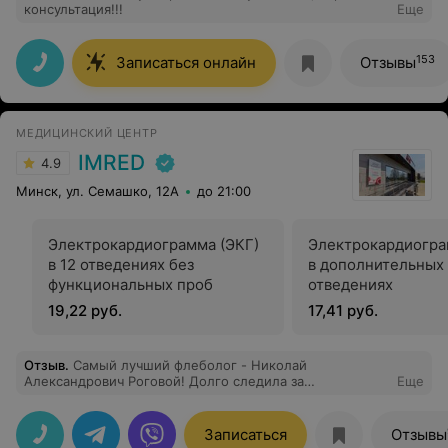
консультация!!!
Еще
153
Записаться онлайн
Отзывы
МЕДИЦИНСКИЙ ЦЕНТР
IMRED
4.9
Минск, ул. Семашко, 12А
до 21:00
Электрокардиограмма (ЭКГ)
Электрокардиогра
в 12 отведениях без
в дополнительных
функциональных проб
отведениях
19,22 руб.
17,41 руб.
Отзыв
.
Самый лучший флеболог - Николай
Александрович Роговой! Долго следила за
Еще
результатами его работы, и вот сделала Клакс в
Имрэде у доктора! Мои сосудистые сеточки исчезли.
Лазер практически безболезненный, хотя пугал меня
Записаться
Отзывы
долгое время. В результате процедура пеерносится