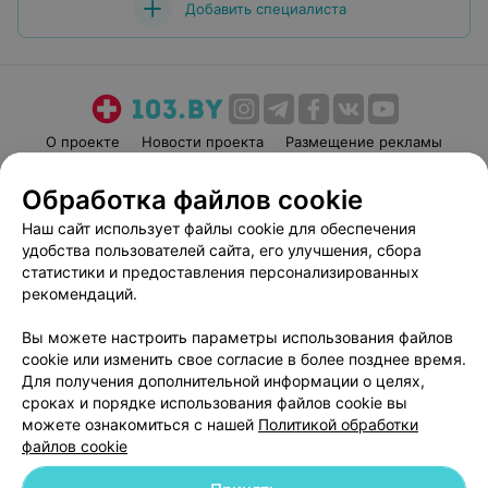
Добавить специалиста
О проекте
Новости проекта
Размещение рекламы
Медицинский маркетинг
Публичный договор
Обработка файлов cookie
Пользовательское соглашение
Способы оплаты
Наш сайт использует файлы cookie для обеспечения
Вакансии
Партнеры
удобства пользователей сайта, его улучшения, сбора
Написать руководителю 103.by
статистики и предоставления персонализированных
рекомендаций.
Написать в поддержку
Персональные настройки cookie
Вы можете настроить параметры использования файлов
Обработка персональных данных
cookie или изменить свое согласие в более позднее время.
Для получения дополнительной информации о целях,
сроках и порядке использования файлов cookie вы
можете ознакомиться с нашей
Политикой обработки
файлов cookie