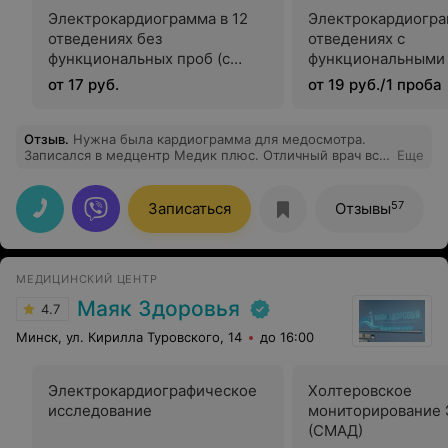
Электрокардиограмма в 12
Электрокардиогра
отведениях без
отведениях с
функциональных проб (с
функциональными
расшифровкой)
(с расшифровкой)
от 17 руб.
от 19 руб./1 проба
Отзыв
.
Нужна была кардиограмма для медосмотра.
Записался в медцентр Медик плюс. Отличный врач все
Еще
быстро сделала: сняла показания, проверила,
распечатала с расшифровкой. Рекомендую!
57
Записаться
Отзывы
МЕДИЦИНСКИЙ ЦЕНТР
Маяк Здоровья
4.7
Минск, ул. Кирилла Туровского, 14
до 16:00
Электрокардиографическое
Холтеровское
исследование
мониторирование 
(СМАД)