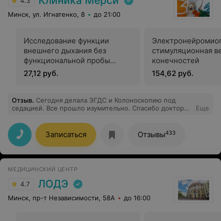
Клиника Мерси
4.3
занятий с дефектологом, наш сынок заговорил!)) И в
этом году мы уже идём в первый класс обычной
Минск, ул. Игнатенко, 8
до 21:00
школы. Что хочу сказать... Уважаемые родители, если
вы читаете отзывы и думаете, стоит ли обращаться к
этому врачу, то хорошо подумайте, готовы ли Вы очень
Исследование функции
Электронейромио
много работать со своим ребёнком? А не ждать "чуда"
внешнего дыхания без
стимуляционная в
от врача. Врач - не волшебник! В первую очередь, всё
зависит от вас самих!
функциональной пробы
конечностей
(спирометрия)
27,12 руб.
154,62 руб.
Отзыв
.
Сегодня делала ЭГДС и Колоноскопию под
седацией. Все прошло изумительно. Спасибо доктору
Еще
Прима Г.Г., очень приятная и внимательная доктор.
Вообще медцентр достойный, персонал культурный и
внимательный.
433
Записаться
Отзывы
МЕДИЦИНСКИЙ ЦЕНТР
ЛОДЭ
4.7
Минск, пр-т Независимости, 58А
до 16:00