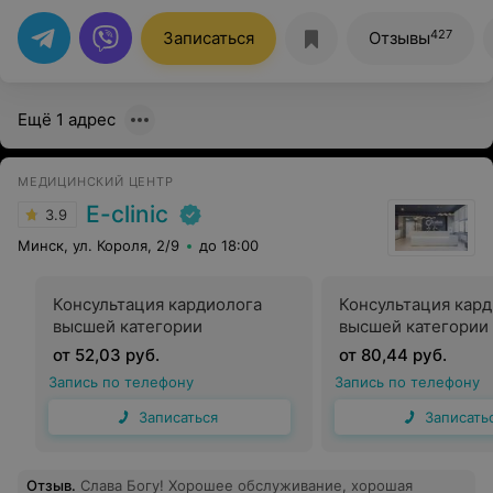
консультации остаётся не только чёткий план, но и
чувство, что о твоём здоровье позаботились по-
427
Записаться
Отзывы
настоящему. Спасибо за эту тонкую работу и внимание
к деталям!
Ещё 1 адрес
МЕДИЦИНСКИЙ ЦЕНТР
E-clinic
3.9
Минск, ул. Короля, 2/9
до 18:00
Консультация кардиолога
Консультация кар
высшей категории
высшей категории 
от 52,03 руб.
от 80,44 руб.
Запись по телефону
Запись по телефону
Записаться
Записать
Отзыв
.
Слава Богу! Хорошее обслуживание, хорошая