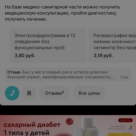
На базе медико-санитарной части можно получить
медицинскую консультацию, пройти диагностику,
получить лечение.
Электрокардиограмма в 12
Реовазография ве
отведениях без
нижних конечност
функциональных проб
сегмента) без про
функциональных п
3,80 руб.
3,18 руб.
Отзыв
.
Был у вас в первый раз и остался доволен!
Хороший сервис, квалифицированные специалисты,
Еще
которые смогли ответить на все вопросы. При
необходимости приду к вам еще!
6
Отзывы
Все цены