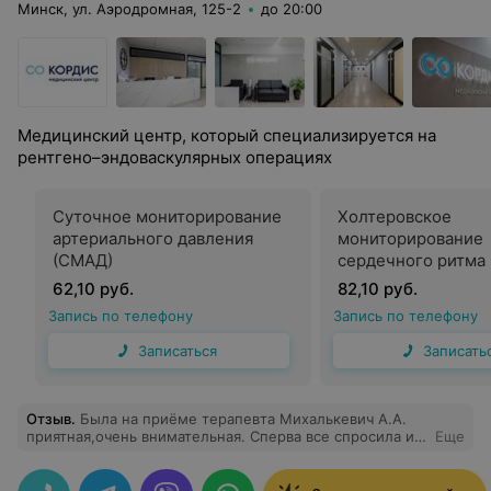
Минск, ул. Аэродромная, 125-2
до 20:00
Медицинский центр, который специализируется на
рентгено–эндоваскулярных операциях
Суточное мониторирование
Холтеровское
артериального давления
мониторирование
(СМАД)
сердечного ритма
62,10 руб.
82,10 руб.
Запись по телефону
Запись по телефону
Записаться
Записать
Отзыв
.
Была на приёме терапевта Михалькевич А.А.
приятная,очень внимательная. Сперва все спросила и
Еще
провела осмотр, рассказала и ответила на вопросы,а
только потом писала. Обширно рассказала по болезни
и пояснила для чего назначает препараты и как они