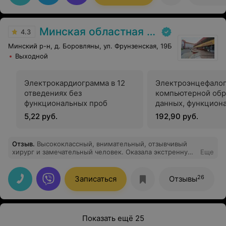
спокойно. А результат - просто светлая, ровная кожа
ног без сосудиков, без сеточек и звездочек.
Минская областная детская клиническая больница
4.3
Минский р-н, д. Боровляны, ул. Фрунзенская, 19Б
Выходной
Электрокардиограмма в 12
Электроэнцефалог
отведениях без
компьютерной обр
функциональных проб
данных, функцион
пробами (кратков
5,22 руб.
192,90 руб.
часа)
Отзыв
.
Высококлассный, внимательный, отзывчивый
хирург и замечательный человек. Оказала экстренную
Еще
квалифицированную помощь, за что ей огромное
СПАСИБО! Пусть хранит Господь таких людей долгие,
долгие годы!!!
26
Записаться
Отзывы
Показать ещё 25