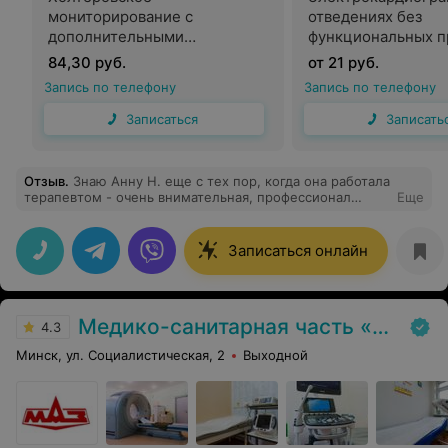
мониторирование с
отведениях без
дополнительными
функциональных п
функциями (анализ и оценка
84,30 руб.
от 21 руб.
работы имплантированных
Запись по телефону
Запись по телефону
устройств)
Записаться
Записать
Отзыв
.
Знаю Анну Н. еще с тех пор, когда она работала
терапевтом - очень внимательная, профессионал
Еще
своего дела. Сейчас уже около года обращаемся к
Анне Н. как к прекрасному функциональному
диагносту. ХМ, ЭКГ и мне, и маме делаем только у
Записаться онлайн
нее: все быстро, грамотно, профессионально. Сразу
видно - человек на своем месте!
Медико-санитарная часть «МАЗ»
4.3
Минск, ул. Социалистическая, 2
Выходной