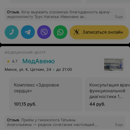
Отзыв
.
Хочу выразить огромную благодарность врачу-
эндоскописту Трус Наталье Ивановне за
Еще
внимательность, поддержку и душевность. Такая
процедура, как ФГДС нам даётся не легко, а Наталья
Ивановна поговорит, успокоит, поддержит. Очень
Записаться онлайн
приятно оказаться у такого участливого доктора, с ней
данная процедура переносится гораздо легче.
МЕДИЦИНСКИЙ ЦЕНТР
МедАвеню
4.7
Минск, ул. К. Цеткин, 24
до 21:00
Комплекс «Здоровое
Консультация врач
сердце»
функциональной
диагностики 1
квалификационной
101,15 руб.
44 руб.
Отзыв
.
Приём у гинеколога Татьяны
Анатольевны — редкое сочетание настоящей
Еще
врачебной мудрости и человеческого такта. После