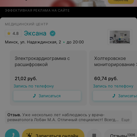
ЭФФЕКТИВНАЯ РЕКЛАМА НА САЙТЕ
МЕДИЦИНСКИЙ ЦЕНТР
Эксана
4.8
Минск, ул. Надеждинская, 2
до 20:00
Электрокардиограмма с
Холтеровское
расшифровкой
мониторирование 
21,02 руб.
60,74 руб.
Запись по телефону
Запись по телефону
Записаться
Записать
Отзыв
.
Уже несколько лет наблюдаюсь у врача-
ревматолога Лобан М.А. Отличный специалист! Всегда
Еще
внимательно изучает обследования, советует что надо
предпринять. Толково объясняет проблему, намечает
дальнейшие шаги к ее устранению (по
1306
Записаться онлайн
Отзывы