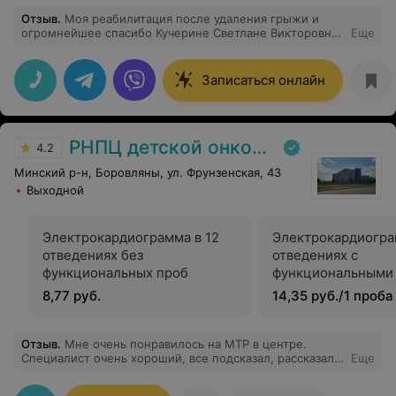
Отзыв
.
Моя реабилитация после удаления грыжи и
огромнейшее спасибо Кучерине Светлане Викторовне,
Еще
очень рада, что попала именно к ней, у нас уже более
10 сеансов позади и мы дальше продолжаем лечение.
Она мне очень помогла до операции, но к сожалению,
Записаться онлайн
из-за других клиник время было упущено и я слишком
поздно обратилась в НЕО. Но я рада, что до и после
операции, Светлана курировала меня и ни на минуту
меня не теряла, поддерживала, а после операции
РНПЦ детской онкологии
прилагает все усилия на лечение и адаптацию, я
4.2
чувствую себя хорошо и ей за это огромное спасибо
Минский р-н, Боровляны, ул. Фрунзенская, 43
Выходной
Электрокардиограмма в 12
Электрокардиогра
отведениях без
отведениях с
функциональных проб
функциональными
8,77 руб.
14,35 руб./1 проба
Отзыв
.
Мне очень понравилось на МТР в центре.
Специалист очень хороший, все подсказал, рассказал,
Еще
помог. Приняли вовремя, результаты отдали быстро.