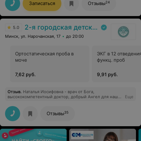
24
Записаться
Отзывы
2-я городская детская клиническая больница
5.0
Минск, ул. Нарочанская, 17
до 20:00
Ортостатическая проба в
ЭКГ в 12 отведени
моче
функц. проб
7,62 руб.
9,91 руб.
Отзыв
.
Наталья Иосифовна - врач от Бога,
высококомпетентный доктор, добрый Ангел для наших
Еще
детей! Благодарю Вас от всей души за лечение! С
каждым годом под Вашим чутким руководством в
нефрологическом отделении все комфортнее и
35
Отзывы
комфортнее находиться!