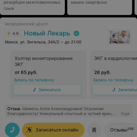
резорбция межпозвонковых
вашем смартфоне
грыж
МЕДИЦИНСКИЙ ЦЕНТР
Новый Лекарь
4.6
Минск, ул. Энгельса, 34А/2
до 21:00
Холтер мониторирование
ЭКГ в кардиологии
ЭКГ
от 65 руб.
26 руб.
Запись по телефону
Запись по телефону
Записаться
Записать
Отзыв
.
Шемель Алла Александровна! Огромная
благодарность! Уникальный опытный и чуткий врач,
Еще
большой профессионал, небезучастный,
внимательный! С первого раза обнаружил и
диагностировал ситуацию, которую до него дважды не
268
Записаться онлайн
Отзывы
могли определить. Высший балл. Врач с Большой