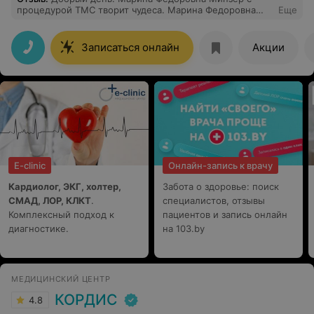
процедурой ТМС творит чудеса. Марина Федоровна
Еще
умеет услышать проблему пациента, продумать
тактику лечения и принять правильное решение,
чтобы на выходе был положительный результат, а
Записаться онлайн
Акции
такжн истправить ошибки других врачей. Сердечно
благодарю.
E-clinic
Онлайн-запись к врачу
Кардиолог, ЭКГ, холтер,
Забота о здоровье: поиск
СМАД, ЛОР, КЛКТ
.
специалистов, отзывы
Комплексный подход к
пациентов и запись онлайн
диагностике.
на 103.by
МЕДИЦИНСКИЙ ЦЕНТР
КОРДИС
4.8