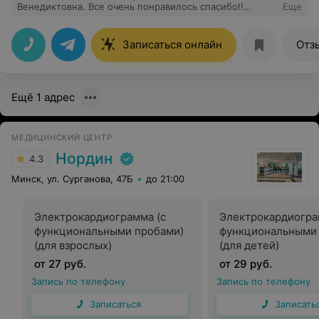
Венедиктовна. Все очень понравилось спасибо!!
Еще
Девушки на ресепшене очень приятные
Записаться онлайн
Отз
Ещё 1 адрес
МЕДИЦИНСКИЙ ЦЕНТР
Нордин
4.3
Минск, ул. Сурганова, 47Б
до 21:00
Электрокардиограмма (с
Электрокардиогра
функциональными пробами)
функциональными 
(для взрослых)
(для детей)
от 27 руб.
от 29 руб.
Запись по телефону
Запись по телефону
Записаться
Записать