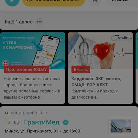
возможности)или профилактике рецидивов и
ухудшения состояния. Всегда выхожу от него с
хорошим настроением и четкими рекомендациями.
Ещё 1 адрес
Приложение 103.BY
E-clinic
Наличие лекарств в аптеках
Кардиолог, ЭКГ, холтер,
города, бронирование и
СМАД, ЛОР, КЛКТ
.
другие полезные сервисы в
Комплексный подход к
вашем смартфоне
диагностике.
МЕДИЦИНСКИЙ ЦЕНТР
ГрантиМед
4.6
Минск, ул. Притыцкого, 91
до 16:00