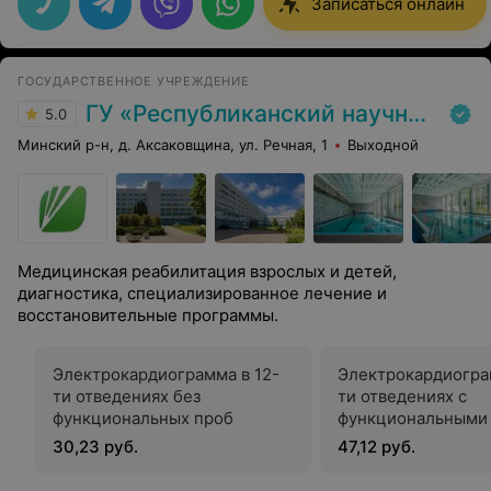
Записаться онлайн
работают. Спасибо за грамотную консультацию.
ГОСУДАРСТВЕННОЕ УЧРЕЖДЕНИЕ
ГУ «Республиканский научно-практический центр медицинской экспертизы и реабилитаци»
5.0
Минский р-н, д. Аксаковщина, ул. Речная, 1
Выходной
Медицинская реабилитация взрослых и детей,
диагностика, специализированное лечение и
восстановительные программы.
Электрокардиограмма в 12-
Электрокардиогра
ти отведениях без
ти отведениях с
функциональных проб
функциональными
(за одну пробу)
30,23 руб.
47,12 руб.