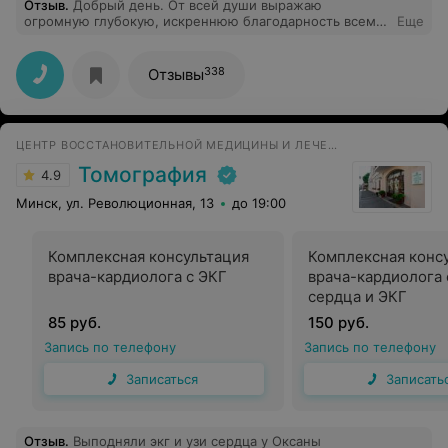
Отзыв
.
Добрый день. От всей души выражаю
огромную глубокую, искреннюю благодарность всем
Еще
врачам кардиологического отделения за бескорыстный
и благородный труд. Особую благодарность выражаю
заведующему отделения Козлову Олегу Игоревичу за
338
Отзывы
высочайший профессионализм, чуткое отношение к
пациентам, внимание и доброту. Также благодарю
весь младший персонал и реанимационное отделение
за терпимость, отзывчивость, теплоту и
ЦЕНТР ВОССТАНОВИТЕЛЬНОЙ МЕДИЦИНЫ И ЛЕЧЕНИЯ БОЛИ
внимательность. Пусть ваш благородный труд
приносит вам лишь радость и удовлетворение.
Томография
4.9
Огромное спасибо за ваши золотые руки.От пациента
Дмитрия Шут
Минск, ул. Революционная, 13
до 19:00
Комплексная консультация
Комплексная конс
врача-кардиолога с ЭКГ
врача-кардиолога 
сердца и ЭКГ
85 руб.
150 руб.
Запись по телефону
Запись по телефону
Записаться
Записать
Отзыв
.
Выподняли экг и узи сердца у Оксаны