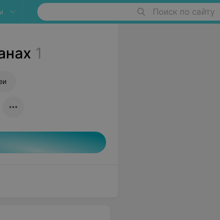
ы
Поиск по сайту
анах
1
еи