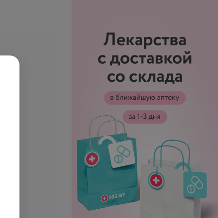
се цены