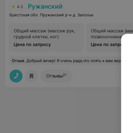
Ружанский
4.3
Брестская обл. Пружанский р-н д. Заполье
Общий массаж (массаж рук,
Общий массаж (мас
грудной клетки, ног)
позвоночника, ног)
Цена по запросу
Цена по запросу
Отзыв
.
Добрый вечер! Я очень рада,что опять к вам вернулись! Хочу поблагодарить Защука Александра за персональные тренировки с 14-15! Это было круто, он нам уделял макс внимания и вообще хороший и позитивный человечек! Все очень при очень понравилось!Спасибо за вкусную еду (для меня это конечно многовато)!Персонал очень гостеприимный и в
21
Отзывы