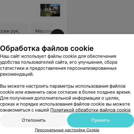
саж рук,
Массаж общий
В
Цена по запросу
Обработка файлов cookie
Наш сайт использует файлы cookie для обеспечения
ежливый, за это тоже конечно спасибо!Эти 21 день были для нас очередным отпуском, релаксом !Очень хотим к вам вернуться снова и снова! Спасибо.
Еще
удобства пользователей сайта, его улучшения, сбора
статистики и предоставления персонализированных
рекомендаций.
Вы можете настроить параметры использования файлов
cookie или изменить свое согласие в более позднее время.
Для получения дополнительной информации о целях,
сроках и порядке использования файлов cookie вы можете
ознакомиться с нашей
Политикой обработки файлов cookie
Отклонить
Принять
Персональные настройки Cookie