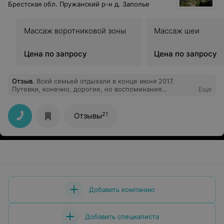
Брестская обл. Пружанский р-н д. Заполье
Массаж воротниковой зоны
Массаж шеи
Цена по запросу
Цена по запросу
Отзыв
.
Всей семьей отдыхали в конце июня 2017.
Путевки, конечно, дорогие, но воспоминания
Еще
замечательные. И отношение персонала -- только
похвалы. Хочу отметить горничных на 2 этаже 4 кор.,
Инну в кабинете э/лечения, официанток. Сосновый
21
Отзывы
воздух тоже лечит, инфраструктура санатория
продумана. Но есть замечания: 1) культмассовая
работа замыкается на детях, а взрослым тоже нужны
вечера отдыха, конкурсы и пр.; 2) неудачно
смонтированы бра -- они не освещают изголовье; 3) в
2-местных номерах кровати приходится (лежа)
смотреть на яркий свет, а лучше бы свет падал со
стороны. Все же рекомендую ваш санаторий даже
взыскательным отдыхающим -- и отдохнете, и
Добавить компанию
поделитесь. Спасибо!
Добавить специалиста