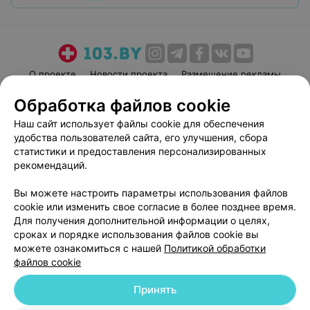
О проекте
Новости проекта
Размещение рекламы
Медицинский маркетинг
Публичный договор
Обработка файлов cookie
Пользовательское соглашение
Способы оплаты
Наш сайт использует файлы cookie для обеспечения
Вакансии
Партнеры
удобства пользователей сайта, его улучшения, сбора
статистики и предоставления персонализированных
Написать руководителю 103.by
рекомендаций.
Написать в поддержку
Персональные настройки cookie
Вы можете настроить параметры использования файлов
cookie или изменить свое согласие в более позднее время.
Обработка персональных данных
Для получения дополнительной информации о целях,
сроках и порядке использования файлов cookie вы
можете ознакомиться с нашей
Политикой обработки
файлов cookie
Принять
© 2026 ООО «Артокс Лаб», УНП 191700409
| 220012, Республика Беларусь,