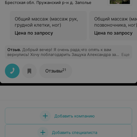
Брестская обл. Пружанский р-н д. Заполье
Общий массаж (массаж рук,
Общий массаж (ма
грудной клетки, ног)
позвоночника, ног
Цена по запросу
Цена по запросу
Отзыв
.
Добрый вечер! Я очень рада,что опять к вам
вернулись! Хочу поблагодарить Защука Александра за
Еще
персональные тренировки с 14-15! Это было круто, он
нам уделял макс внимания и вообще хороший и
позитивный человечек! Все очень при очень
21
Отзывы
понравилось!Спасибо за вкусную еду (для меня это
конечно многовато)!Персонал очень гостеприимный и
вежливый, за это тоже конечно спасибо!Эти 21 день
были для нас очередным отпуском, релаксом !Очень
хотим к вам вернуться снова и снова! Спасибо.
Добавить компанию
Добавить специалиста