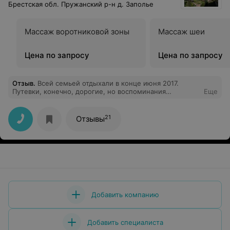
Брестская обл. Пружанский р-н д. Заполье
Массаж воротниковой зоны
Массаж шеи
Цена по запросу
Цена по запросу
Отзыв
.
Всей семьей отдыхали в конце июня 2017.
Путевки, конечно, дорогие, но воспоминания
Еще
замечательные. И отношение персонала -- только
похвалы. Хочу отметить горничных на 2 этаже 4 кор.,
Инну в кабинете э/лечения, официанток. Сосновый
21
Отзывы
воздух тоже лечит, инфраструктура санатория
продумана. Но есть замечания: 1) культмассовая
работа замыкается на детях, а взрослым тоже нужны
вечера отдыха, конкурсы и пр.; 2) неудачно
смонтированы бра -- они не освещают изголовье; 3) в
2-местных номерах кровати приходится (лежа)
смотреть на яркий свет, а лучше бы свет падал со
стороны. Все же рекомендую ваш санаторий даже
взыскательным отдыхающим -- и отдохнете, и
Добавить компанию
поделитесь. Спасибо!
Добавить специалиста