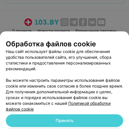
О проекте
Новости проекта
Размещение рекламы
Медицинский маркетинг
Публичный договор
Обработка файлов cookie
Пользовательское соглашение
Способы оплаты
Наш сайт использует файлы cookie для обеспечения
Вакансии
Партнеры
удобства пользователей сайта, его улучшения, сбора
статистики и предоставления персонализированных
Написать руководителю 103.by
рекомендаций.
Написать в поддержку
Персональные настройки cookie
Вы можете настроить параметры использования файлов
cookie или изменить свое согласие в более позднее время.
Обработка персональных данных
Для получения дополнительной информации о целях,
сроках и порядке использования файлов cookie вы
можете ознакомиться с нашей
Политикой обработки
файлов cookie
Принять
© 2026 ООО «Артокс Лаб», УНП 191700409
| 220012, Республика Беларусь,