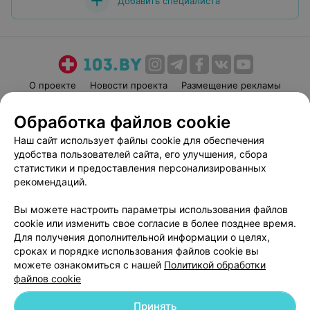
Добавить специалиста
О проекте
Новости проекта
Размещение рекламы
Медицинский маркетинг
Публичный договор
Обработка файлов cookie
Пользовательское соглашение
Способы оплаты
Наш сайт использует файлы cookie для обеспечения
Вакансии
Партнеры
удобства пользователей сайта, его улучшения, сбора
Написать руководителю 103.by
статистики и предоставления персонализированных
рекомендаций.
Написать в поддержку
Персональные настройки cookie
Вы можете настроить параметры использования файлов
Обработка персональных данных
cookie или изменить свое согласие в более позднее время.
Для получения дополнительной информации о целях,
сроках и порядке использования файлов cookie вы
можете ознакомиться с нашей
Политикой обработки
файлов cookie
Принять