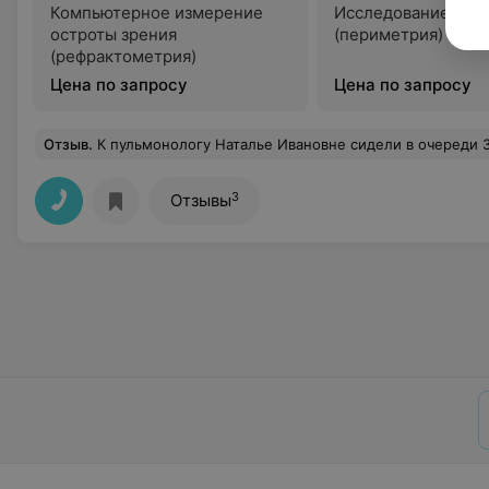
Компьютерное измерение
Исследование пол
остроты зрения
(периметрия)
(рефрактометрия)
Цена по запросу
Цена по запросу
Отзыв
.
К пульмонологу Наталье Ивановне сидели в очереди 3,5 часа. Медсестра повышает голос на пациентов, выбирает кого пустить в кабинет, а кого нет, не взирая на талоны. Толку от приема ноль, а ведь ехали издалека 
3
Отзывы