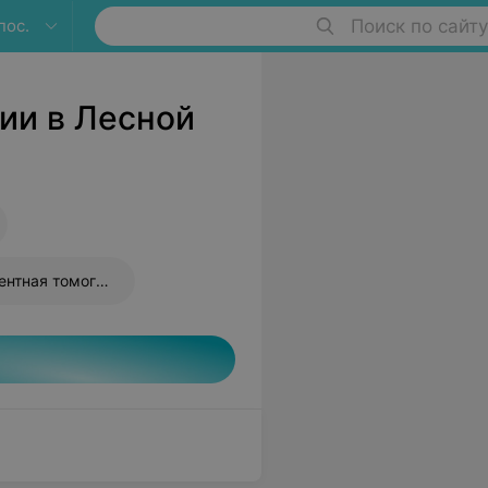
пос.
Поиск по сайту
ии в Лесной
Оптическая когерентная томография