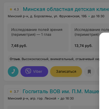
Минская областная детская клиническая б
4.3
Минский р-н, д. Боровляны, ул. Фрунзенская, 19Б
до 16:30
Исследование полей зрения
Исследование пол
(периметрия) — 1 глаз
(периметрия) — 2 
7,48 руб.
13,74 руб.
Отзыв
.
Высококлассный, внимательный, отзывчивый хирург и замечательный человек. Оказала экстренную квалифицированную помощь, за что ей огромное СПА
Viber
Записаться
Отз
Госпиталь ВОВ им. П.М. Машеров
3.7
Минский р-н, агр. гор. Лесной
до 16:30