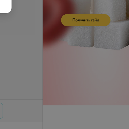
ередней камеры
Осмотр глазного дна
ниоскопия)
(офтальмоскопия)
запросу
Цена по запросу