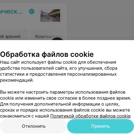
ольница
ей зрения
Компьютерная периметрия
Компьют
глаза
— 1 глаз
— 2 глаза
Обработка файлов cookie
21,16 руб.
41,10 руб
Наш сайт использует файлы cookie для обеспечения
удобства пользователей сайта, его улучшения, сбора
СИБО! Пусть хранит Господь таких людей долгие, долгие годы!!!
Еще
статистики и предоставления персонализированных
рекомендаций.
26
ывы
Вы можете настроить параметры использования файлов
cookie или изменить свое согласие в более позднее время.
Для получения дополнительной информации о целях,
сроках и порядке использования файлов cookie вы можете
а
ознакомиться с нашей
Политикой обработки файлов cookie
Отклонить
Принять