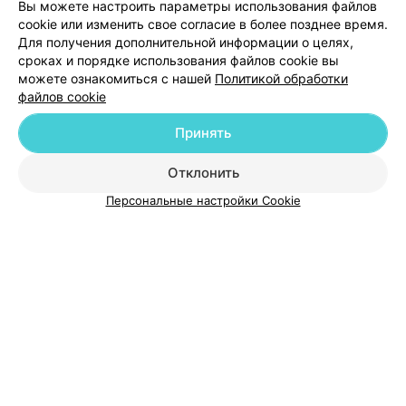
Вы можете настроить параметры использования файлов
cookie или изменить свое согласие в более позднее время.
Для получения дополнительной информации о целях,
сроках и порядке использования файлов cookie вы
можете ознакомиться с нашей
Политикой обработки
файлов cookie
Принять
Добавить компанию
Отклонить
Добавить специалиста
Персональные настройки Cookie
О проекте
Новости проекта
Размещение рекламы
Медицинский маркетинг
Публичный договор
Пользовательское соглашение
Способы оплаты
Вакансии
Партнеры
Написать руководителю 103.by