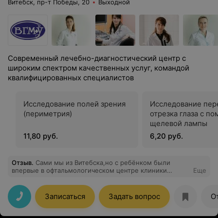
Витебск, пр-т Победы, 20
Выходной
Современный лечебно-диагностический центр с
широким спектром качественных услуг, командой
квалифицированных специалистов
Исследование полей зрения
Исследование пер
(периметрия)
отрезка глаза с п
щелевой лампы
11,80 руб.
6,20 руб.
Отзыв
.
Сами мы из Витебска,но с ребёнком были
впервые в офтальмологическом центре клиники
Еще
ВГМУ.Честно говоря, не знаю,почему мы сюда раньше
не обращались.Попасть мы хотели именно к Наталье
Игоревне,а посоветовал нам к ней обратиться вообще
Записаться
Задать вопрос
О
врач из Минска. Хочется сказать всем огромное
спасибо, кто в тот день нас смотрел,а это было совсем
не просто. Спасибо за профессионализм и умение