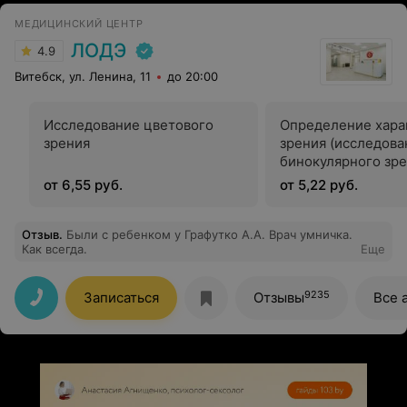
находить подход к таким деткам,как мы.Мне казалось
МЕДИЦИНСКИЙ ЦЕНТР
ещё чуть-чуть и мы разнесём там всю клинику,на что
очень спокойно и с пониманием все отнеслись.
ЛОДЭ
4.9
Наталье Игоревне отдельное спасибо!Тут просто без
слов!Человек когда зашёл,ребёнок совсем иначе стал
Витебск, ул. Ленина, 11
до 20:00
себя вести,это было уже не обследование,а
интересная игра с необычными очками супергероя!
Спасибо просто огромное! Приём был 24 сентября
Исследование цветового
Определение хара
зрения
зрения (исследова
бинокулярного зре
от 6,55 руб.
от 5,22 руб.
Отзыв
.
Были с ребенком у Графутко А.А. Врач умничка.
Как всегда.
Еще
9235
Записаться
Отзывы
Все 