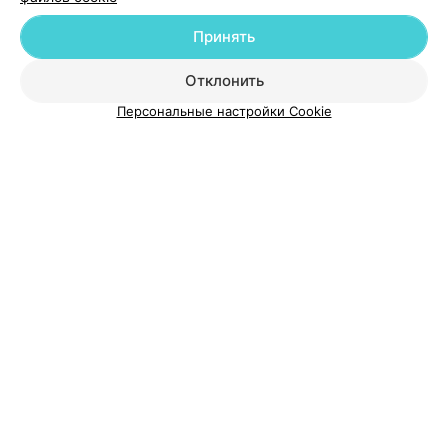
Добавить компанию
Принять
Добавить специалиста
Отклонить
Персональные настройки Cookie
О проекте
Новости проекта
Размещение рекламы
Медицинский маркетинг
Публичный договор
Пользовательское соглашение
Способы оплаты
Вакансии
Партнеры
Написать руководителю 103.by
Написать в поддержку
Персональные настройки cookie
Обработка персональных данных