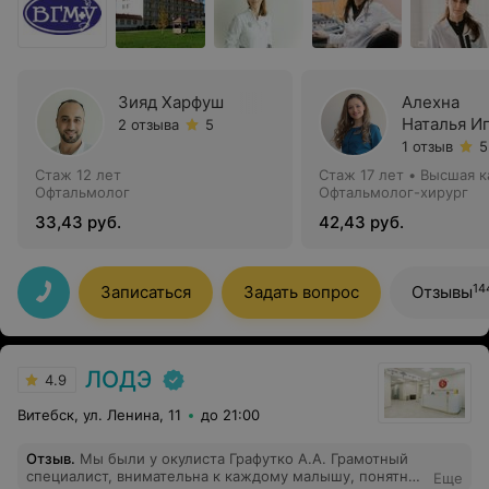
Зияд Харфуш
Алехна
Наталья И
2 отзыва
5
1 отзыв
5
Стаж 12 лет
Стаж 17 лет
•
Высшая к
Офтальмолог
Офтальмолог-хирург
33,43 руб.
42,43 руб.
14
Записаться
Задать вопрос
Отзывы
ЛОДЭ
4.9
Витебск, ул. Ленина, 11
до 21:00
Отзыв
.
Мы были у окулиста Графутко А.А. Грамотный
специалист, внимательна к каждому малышу, понятно
Еще