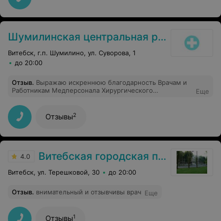
Шумилинская центральная районная больница
Витебск, г.п. Шумилино, ул. Суворова, 1
до 20:00
Отзыв
.
Выражаю искреннюю благодарность Врачам и
Работникам Медперсонала Хирургического
Еще
Отделения,а также Врачам и Работникам
Медперсонала Реанимации.Произвели сложную
операцию и помогли поставить на ноги в течении двух
2
Отзывы
недель человека в возрасте 85 лет.Профессиональный
подход к работе,уход,забота.Спасибо огромное!
Витебская городская поликлиника №1
4.0
Витебск, ул. Терешковой, 30
до 20:00
Отзыв
.
внимательный и отзывчивы врач
Еще
1
Отзывы