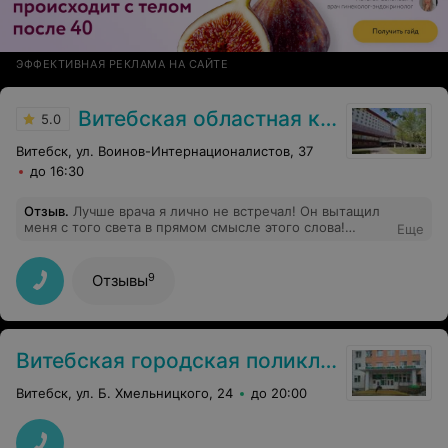
ЭФФЕКТИВНАЯ РЕКЛАМА НА САЙТЕ
Витебская областная клиническая больница
5.0
Витебск, ул. Воинов-Интернационалистов, 37
до 16:30
Отзыв
.
Лучше врача я лично не встречал! Он вытащил
меня с того света в прямом смысле этого слова!
Еще
Благодаря этому человеку и его дружному коллективу
его отделения! Слаженной работе на всех уровнях!
Долгих лет Вам жизни и здоровья а также терпения!
9
Отзывы
Огромное Вам человеческое спасибо!!!
Витебская городская поликлиника №4 им. В. И. Ленина
Витебск, ул. Б. Хмельницкого, 24
до 20:00