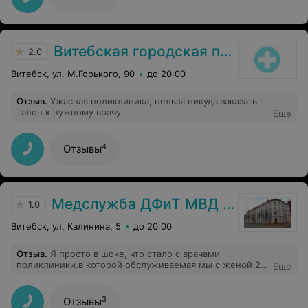
Витебская городская поликлиника №2
2.0
Витебск, ул. М.Горького, 90
до 20:00
Отзыв
.
Ужасная поликлиника, нельзя никуда заказать
талон к нужному врачу
Еще
4
Отзывы
Медслужба ДФиТ МВД Витебска
1.0
Витебск, ул. Калинина, 5
до 20:00
Отзыв
.
Я просто в шоке, что стало с врачами
поликлиники.в которой обслуживаемая мы с женой 25
Еще
лет.Заранее взяли талон к терапевту моей жене на
6.08.21 на 9.24. в каб.2.12 Моя жена последнее время
стала плохо себя чувствовать. Заранее приехали к
3
Отзывы