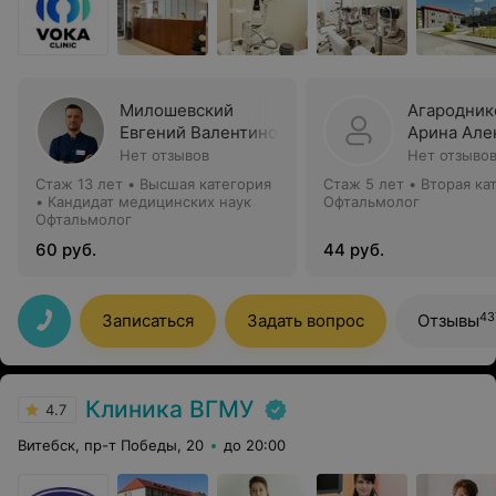
Милошевский
Агародник
Евгений Валентинович
Арина Але
Нет отзывов
Нет отзыво
Стаж 13 лет
•
Высшая категория
Стаж 5 лет
•
Вторая ка
•
Кандидат медицинских наук
Офтальмолог
Офтальмолог
60 руб.
44 руб.
43
Записаться
Задать вопрос
Отзывы
Клиника ВГМУ
4.7
Витебск, пр-т Победы, 20
до 20:00