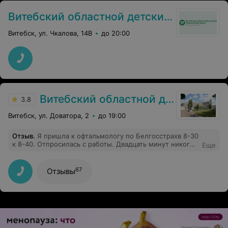
Витебский областной детский клинический центр
Витебск, ул. Чкалова, 14В
до 20:00
Витебский областной диагностический центр
3.8
Витебск, ул. Доватора, 2
до 19:00
Отзыв
.
Я пришла к офтальмологу по Белгосстрахв 8-30
к 8-40. Отпросилась с работы. Двадцать минут никого
Еще
не принимали, просили очередь подождать (люди
сидели с 8-10 и прием с этого времени не начинался).
После этого пригласили другого человека. Я попала к
67
Отзывы
врачу только 9-45. Не рекомендую.