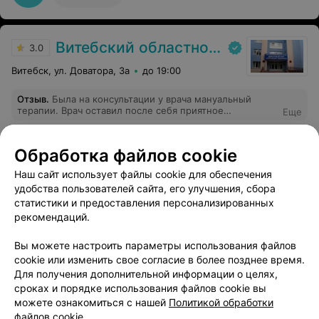
Витебский областной диспансер спортивной медицины
3.0
Витебск, ул. Доватора, 3а
до 19:00
Отзыв
.
Была на консультации у врача мануальный
терапии. Врач оставил после себя приятное
Еще
впечатление, хотя место приёма врача и
невозможность посмотреть мрт оставляет вопросы.
При записи была озвучена стоимость консультации 13
3
Отзывы
Обработка файлов cookie
рублей. По факту оказалось 30, из них 17 диагностика.
Я не понимаю как первая консультация может
Наш сайт использует файлы cookie для обеспечения
происходить без осмотра и диагностики. В таком
удобства пользователей сайта, его улучшения, сбора
случае в чем её смысл? Нужно нормально озвучивать
стоимость услуги при обращении а клинику и до
Миофтон
статистики и предоставления персонализированных
приёма специалистом, чтобы не было подобных
рекомендаций.
сюрпризов при оплате. По итогу очень неприятное
Витебск, Кирова, 10
до 19:00
чувство, что тебя обманули.
Вы можете настроить параметры использования файлов
cookie или изменить свое согласие в более позднее время.
Для получения дополнительной информации о целях,
сроках и порядке использования файлов cookie вы
можете ознакомиться с нашей
Политикой обработки
файлов cookie