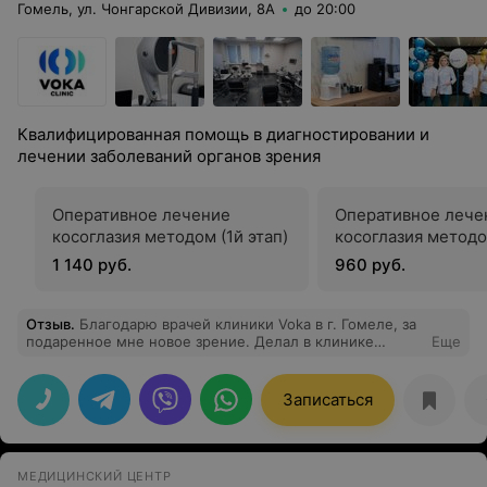
Гомель, ул. Чонгарской Дивизии, 8А
до 20:00
Квалифицированная помощь в диагностировании и
лечении заболеваний органов зрения
Оперативное лечение
Оперативное лече
косоглазия методом (1й этап)
косоглазия методо
1 140 руб.
960 руб.
Отзыв
.
Благодарю врачей клиники Voka в г. Гомеле, за
подаренное мне новое зрение. Делал в клинике
Еще
лазерную коррекцию зрения и остался очень доволен.
Врачи знают свое дело, мед персонал вежлив,
культурен и чуток к каждому человеку. Благодарю Вас
Записаться
за Вашу отличную работу. Вы делаете нужное дело для
каждого человека. Врачи которые осматривали меня:
Щербина Татьяна Анатольевна Стасевич Елена
Владимировна Бучнев Олег Игоревич
МЕДИЦИНСКИЙ ЦЕНТР