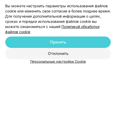
Добавить компанию
Вы можете настроить параметры использования файлов
cookie или изменить свое согласие в более позднее время.
Для получения дополнительной информации о целях,
Добавить специалиста
сроках и порядке использования файлов cookie вы
можете ознакомиться с нашей
Политикой обработки
файлов cookie
Принять
О проекте
Новости проекта
Размещение рекламы
Отклонить
Медицинский маркетинг
Публичный договор
Персональные настройки Cookie
Пользовательское соглашение
Способы оплаты
Вакансии
Партнеры
Написать руководителю 103.by
Написать в поддержку
Персональные настройки cookie
Обработка персональных данных