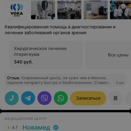
Квалифицированная помощь в диагностировании и
лечении заболеваний органов зрения
Хирургическое лечение
птеригиума
Все цены
540 руб.
Отзыв
.
Современный центр, не хуже чем в Минске.
Удалили катаракту быстро и безболезненно. Ставил
Еще
мультифокальную линзу, теперь и читаю, и вдаль
смотрю без очков. Это просто чудо! Спасибо врачам за
возможность жить полноценной жизнью.
Записаться
МЕДИЦИНСКИЙ ЦЕНТР
Новамед
4.7