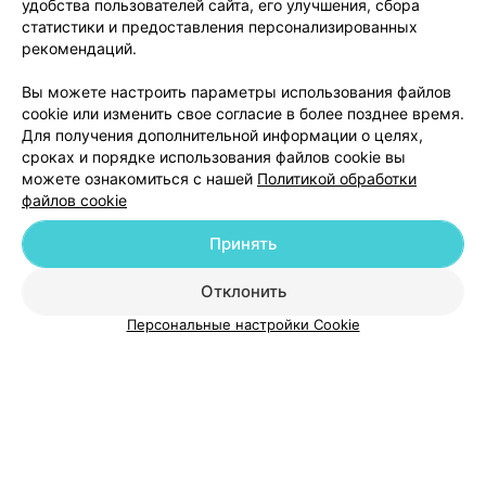
удобства пользователей сайта, его улучшения, сбора
статистики и предоставления персонализированных
рекомендаций.
Вы можете настроить параметры использования файлов
Добавить компанию
cookie или изменить свое согласие в более позднее время.
Для получения дополнительной информации о целях,
сроках и порядке использования файлов cookie вы
Добавить специалиста
можете ознакомиться с нашей
Политикой обработки
файлов cookie
Принять
Отклонить
О проекте
Новости проекта
Размещение рекламы
Персональные настройки Cookie
Медицинский маркетинг
Публичный договор
Пользовательское соглашение
Способы оплаты
Вакансии
Партнеры
Написать руководителю 103.by
Написать в поддержку
Персональные настройки cookie