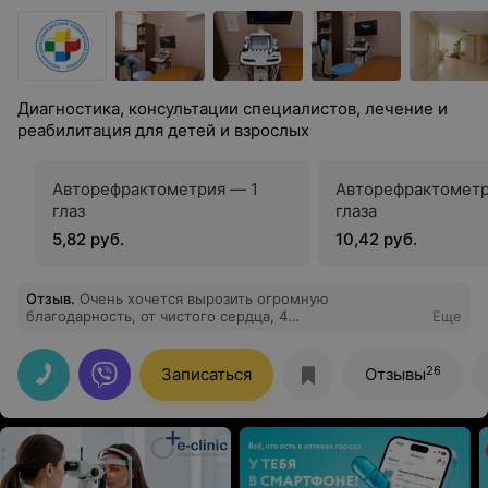
Диагностика, консультации специалистов, лечение и
реабилитация для детей и взрослых
Авторефрактометрия — 1
Авторефрактометр
глаз
глаза
5,82 руб.
10,42 руб.
Отзыв
.
Очень хочется вырозить огромную
благодарность, от чистого сердца, 4
Еще
ПЕДИАТРИЧЕСКОМУ ОТДЕЛЕНИЮ, в котором лежала
наша дочь Растюшевская А. А. с 10.07.2024-
26.07.2024.Нас перевели из Солигорской ЦРБ в МОДКБ
26
Записаться
Отзывы
с двухсторонней пневмонией, в тяжёлом состоянии. И
в 4 педиатрическом отделении нас вернули к жизни, в
прямом смысле этого слова. В этом отделении
прекрасный персонал, медсестры просто золотые ,
такого чудесного ухода за нашим ребёнком и
отношения к детям, мы еще нигде не