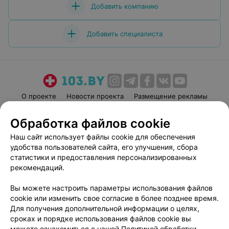
Добавить компанию
Добавить специалиста
О проекте
Новости проекта
Размещение рекламы
Медицинский маркетинг
Публичный договор
Обработка файлов cookie
Пользовательское соглашение
Способы оплаты
Наш сайт использует файлы cookie для обеспечения
Вакансии
Партнеры
удобства пользователей сайта, его улучшения, сбора
Написать руководителю 103.by
статистики и предоставления персонализированных
рекомендаций.
Написать в поддержку
Персональные настройки cookie
Вы можете настроить параметры использования файлов
Обработка персональных данных
cookie или изменить свое согласие в более позднее время.
Для получения дополнительной информации о целях,
сроках и порядке использования файлов cookie вы
можете ознакомиться с нашей
Политикой обработки