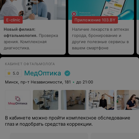
видели.Отдельную, огромную благодарность хотим
вырозить нашему лечащему Врачу с большой буквы
АЛЛЕ ИВАНОВНЕ.Вы спасли нашу девочку Алла
Ивановна!Если бы не Вы....Здоровья Вам на долгие
E-clinic
Приложение 103.BY
годы, мы искренне благодарны Вам за нашего
ребёнка! Здоровья всем Вам!!!
Новый филиал:
Наличие лекарств в аптеках
офтальмология.
Проверка
города, бронирование и
зрения. Комплексная
другие полезные сервисы в
диагностика.
вашем смартфоне
КАБИНЕТ ОФТАЛЬМОЛОГА
МедОптика
5.0
Минск, пр-т Независимости, 181
до 21:00
В кабинете можно пройти комплексное обследование
глаз и подобрать средства коррекции.