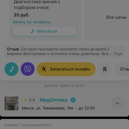
Диагностика зрения с
подбором очков
35 руб.
Все цены
Запись по телефону
Записаться
Отзыв
.
Сегодня проходили просмотр своих дочерей у
Марины Викторовны и остались очень довольны. Все
Еще
прошло в очень доброжелательной атмосфере. Доктор
подробно провела осмотр и дала свои рекомендации,
просто и понятно отвечала на мои вопросы. Спасибо
Записаться онлайн
Отз
Вам большое!
ДРУГИЕ АДРЕСА СЕТИ
МедОптика
5.0
Минск, ул. Тимирязева, 74А
до 22:00
КАБИНЕТ ОФТАЛЬМОЛОГА