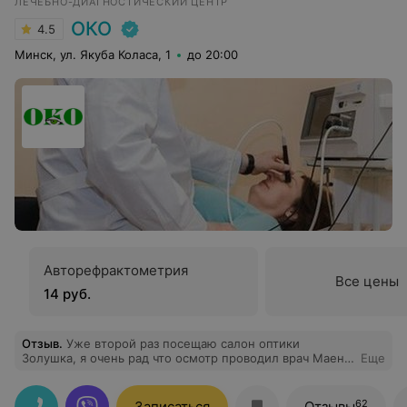
ЛЕЧЕБНО-ДИАГНОСТИЧЕСКИЙ ЦЕНТР
ОКО
4.5
Минск, ул. Якуба Коласа, 1
до 20:00
Авторефрактометрия
Все цены
14 руб.
Отзыв
.
Уже второй раз посещаю салон оптики
Золушка, я очень рад что осмотр проводил врач Маен
Еще
Алмоуса, очень квалифицированный и, что
немаловажно, приятный человек. Сама процедура
проверки зрения прошла довольно быстро и само
62
Записаться
Отзывы