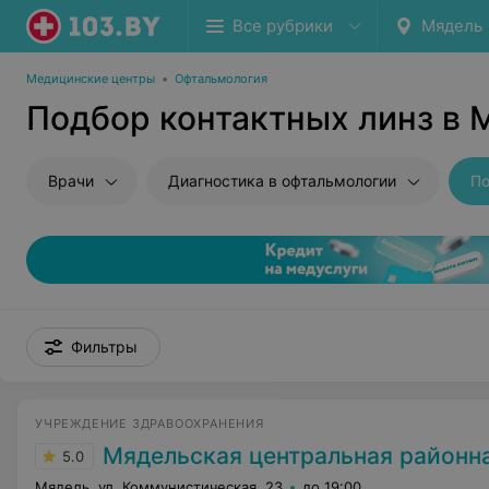
Все рубрики
Мядель
Медицинские центры
•
Офтальмология
Подбор контактных линз в 
Врачи
Диагностика в офтальмологии
По
Фильтры
УЧРЕЖДЕНИЕ ЗДРАВООХРАНЕНИЯ
Мядельская центральная районная
5.0
Мядель, ул. Коммунистическая, 23
до 19:00