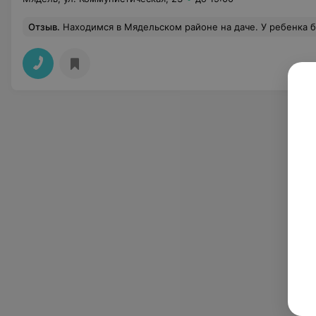
Отзыв
.
Находимся в Мядельском районе на даче. У ребенка был гнойник на десне. Обратились в Мядельскую ЦРБ. Приняли без проблем и вопросов. Стоматолог быстро обработ