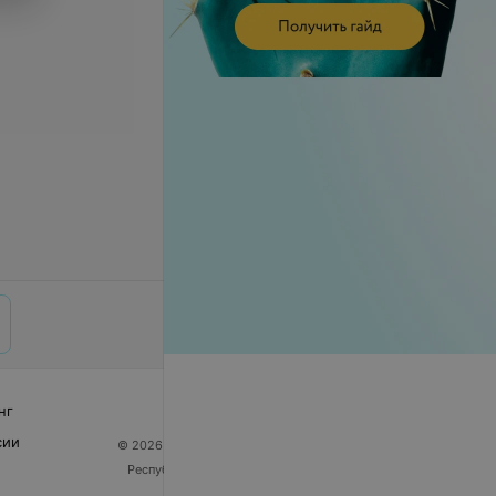
нг
сии
© 2026 ООО «Артокс Лаб», УНП 191700409
| 220012,
Республика Беларусь, г. Минск, улица Толбухина, 2,
пом. 16 | help@103.by