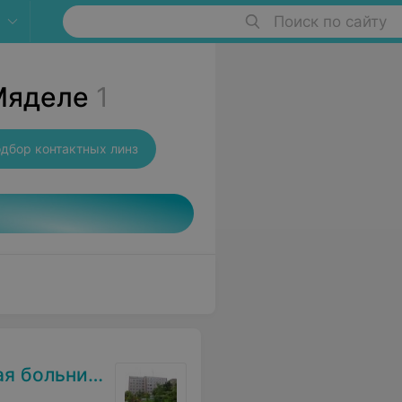
Поиск по сайту
Мяделе
1
дбор контактных линз
 больница