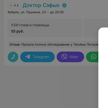
Доктор Сэфью
4.4
Кобрин, ул. Пушкина, 23
до 20:30
УЗИ глаза и глазницы
55 руб.
Отзыв
.
Прошла полное обследование у Татьяны Петровны Куст, специалист высокого уровня, всё чётко, грамотно. Нашла причину моего недомогание, назначила лечение. Очень ей благодарна. Рекомендую. Ещё хотела бы отмет
Telegram
Viber
What