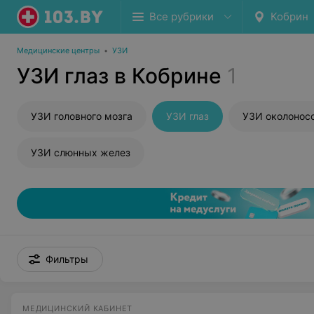
Все рубрики
Кобрин
Медицинские центры
•
УЗИ
УЗИ глаз в Кобрине
1
УЗИ головного мозга
УЗИ глаз
УЗИ околонос
УЗИ слюнных желез
Фильтры
МЕДИЦИНСКИЙ КАБИНЕТ