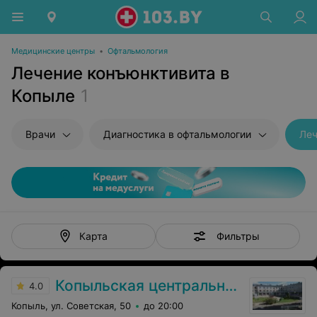
Медицинские центры
•
Офтальмология
Лечение конъюнктивита в
Копыле
1
Врачи
Диагностика в офтальмологии
Леч
Фильтры
Карта
Копыльская центральная районная больница
4.0
Копыль, ул. Советская, 50
до 20:00