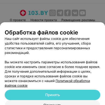
О проекте
Новости проекта
Размещение рекламы
Медицинский маркетинг
Публичный договор
Обработка файлов cookie
Пользовательское соглашение
Способы оплаты
Наш сайт использует файлы cookie для обеспечения
Вакансии
Партнеры
удобства пользователей сайта, его улучшения, сбора
Написать руководителю 103.by
статистики и предоставления персонализированных
рекомендаций.
Написать в поддержку
Персональные настройки cookie
Вы можете настроить параметры использования файлов
Обработка персональных данных
cookie или изменить свое согласие в более позднее время.
Для получения дополнительной информации о целях,
сроках и порядке использования файлов cookie вы
можете ознакомиться с нашей
Политикой обработки
файлов cookie
Принять
© 2026 ООО «Артокс Лаб», УНП 191700409
| 220012, Республика Беларусь,
г. Минск, улица Толбухина, 2, пом. 16 | help@103.by