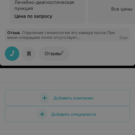
Лечебно-диагностическая
пункция
Все цены
Цена по запросу
Отзыв
.
Отделение гинекологии это камера пыток.При
мини-операциях почти отсутствует
Еще
наркоз.Зав.отделением спокойно смотрит на эти
издевательства.Рядом с операционной идет
ремонт,кругом пыль.ПРОСТО КАМЕННЫЙ ВЕК!!!
7
Отзывы
Добавить компанию
Добавить специалиста