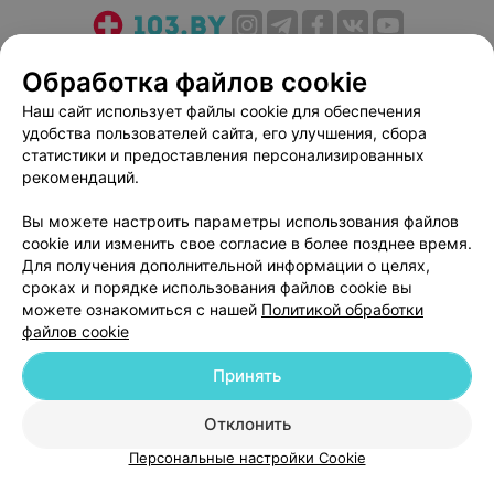
О проекте
Новости проекта
Размещение рекламы
Обработка файлов cookie
Медицинский маркетинг
Публичный договор
Наш сайт использует файлы cookie для обеспечения
Пользовательское соглашение
Способы оплаты
удобства пользователей сайта, его улучшения, сбора
Вакансии
Партнеры
статистики и предоставления персонализированных
рекомендаций.
Написать руководителю 103.by
Написать в поддержку
Вы можете настроить параметры использования файлов
cookie или изменить свое согласие в более позднее время.
Персональные настройки cookie
Для получения дополнительной информации о целях,
Обработка персональных данных
сроках и порядке использования файлов cookie вы
можете ознакомиться с нашей
Политикой обработки
файлов cookie
Принять
Отклонить
© 2026 ООО «Артокс Лаб», УНП 191700409
| 220012, Республика Беларусь,
г. Минск, улица Толбухина, 2, пом. 16 | help@103.by
Персональные настройки Cookie
Служба поддержки
+375 291212755