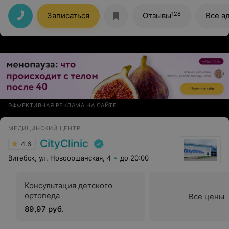
молодость но и уверенность в себе. Спасибо Вам.
128
Записаться
Отзывы
Все а
ЭФФЕКТИВНАЯ РЕКЛАМА НА САЙТЕ
МЕДИЦИНСКИЙ ЦЕНТР
CityClinic
4.6
Витебск, ул. Новооршанская, 4
до 20:00
Консультация детского
ортопеда
Все цены
89,97 руб.