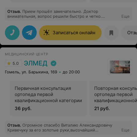
Отзыв
.
Прием прошёл замечательно. Доктор
внимательная, вопрос решили быстро и четко.
Еще
Персонал работает эффективно и оперативно решает
вопросы. Всем осталась довольна. Спасибо
Записаться онлайн
Отз
МЕДИЦИНСКИЙ ЦЕНТР
ЭЛМЕД
5.0
Гомель, ул. Барыкина, 169
до 20:00
Первичная консультация
Повторная консул
ортопеда первой
ортопеда первой
квалификационной категории
квалификационной
36 руб.
21 руб.
Отзыв
.
Огромное спасибо Виталию Александровичу
Кривечуку за его золотые руки,высочайший
Еще
профессионализм. Вы возвращаете людям не только