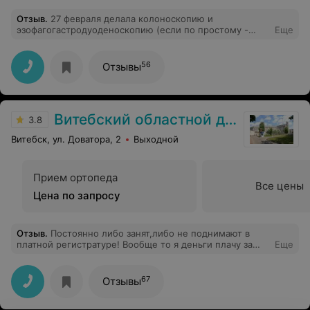
Отзыв
.
27 февраля делала колоноскопию и
эзофагогастродуоденоскопию (если по простому -
Еще
глотала зонт) с анастезией. Все прошло очень хорошо.
Никаких неприятных ощущений не было. Заснула и
проснулась уже обследованная. Все кто боится этих
56
Отзывы
процедур, как я, обращайтесь в МЦ " Полимед" к
доктору Ковалевич Антону Ивановичу. Замечательные
медсестры и конечно анестезиолог. Огромное всем
спасибо.
Витебский областной диагностический центр
3.8
Витебск, ул. Доватора, 2
Выходной
Прием ортопеда
Все цены
Цена по запросу
Отзыв
.
Постоянно либо занят,либо не поднимают в
платной регистратуре! Вообще то я деньги плачу за
Еще
услуги!
67
Отзывы