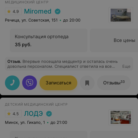
МЕДИЦИНСКИЙ ЦЕНТР
Крепкого Вам здоровья, благополучия и
профессиональных успехов. Пусть Новый год подарит
Miromed
4.9
Вам много приятных моментов радостных событий!
Речица, ул. Советская, 151
до 20:00
Консультация ортопеда
Все цены
35 руб.
Отзыв
.
Впервые посещала медцентр и осталась очень
довольна персоналом. Специалист ответила на все
Еще
интересующие вопросы. Спасибо! Рекомендую!
33
Записаться
Отзывы
ДЕТСКИЙ МЕДИЦИНСКИЙ ЦЕНТР
ЛОДЭ
4.5
Минск, ул. Гикало, 1
до 21:00