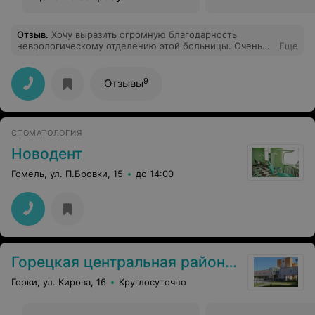
Отзыв
.
Хочу выразить огромную благодарность
неврологическому отделению этой больницы. Очень
Еще
приветливый медицинский персонал. Грамотные и
добрые врачи. Всегда чисто в отделении и просто
хорошая и добрая обстановка.
9
Отзывы
СТОМАТОЛОГИЯ
Новодент
Гомель, ул. П.Бровки, 15
до 14:00
Горецкая центральная районная больница
Горки, ул. Кирова, 16
Круглосуточно