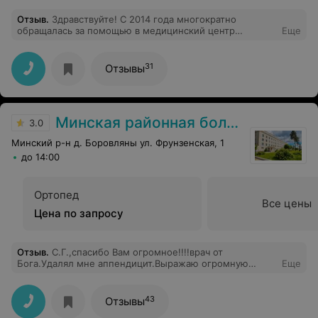
Отзыв
.
Здравствуйте! С 2014 года многократно
обращалась за помощью в медицинский центр
Еще
«Микоша» к разным специалистам, осталась очень
довольна качеством обслуживания. Приятные и
вежливые администраторы, очень компетентные
31
Отзывы
врачи. Хочу сказать огромное спасибо врачу-педиатру
Мотовиловой Елене Ивановне. Это не только отличный
специалист, но и невероятно добрая, отзывчивая и
тактичная женщина. Благодаря чудесной и
Минская районная больница
доброжелательной обстановке в ее кабинете во время
3.0
осмотра ребенок чувствует себя просто спокойно. От
Минский р-н д. Боровляны ул. Фрунзенская, 1
визита к такому врачу остаются только положительные
эмоции.
до 14:00
Ортопед
Все цены
Цена по запросу
Отзыв
.
С.Г.,спасибо Вам огромное!!!!врач от
Бога.Удалял мне аппендицит.Выражаю огромную
Еще
благодарность!!10+звезд моя оценка.Мира и добра
вашей семье
43
Отзывы