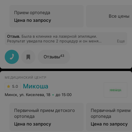
Прием ортопеда
Все цены
Цена по запросу
Отзыв
.
Была в клинике на лазерной эпиляции.
Результат увидела после 2 процедур и он меня
Еще
поразил! Администратор вежливый, обстановка
приятная. Девушка, которая проводит процедуру, все
рассказала и ответила на все мои вопросы. Жалею, что
43
Отзывы
не обратилась сюда раньше.
МЕДИЦИНСКИЙ ЦЕНТР
Микоша
5.0
Минск, ул. Киселева, 18
до 15:00
Первичный прием детского
Первичный прием 
ортопеда
ортопеда
Цена по запросу
Цена по запросу