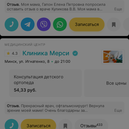
Отзыв
.
Моя мама, Гапон Елена Петровна попросила
оставить отзыв о враче Куликова В.В. Моя мама в
Еще
восторге от приема, от врача. Тактичная девушка,
внимательно осмотрела все. Рассказала, назначила
лечение. Дополнительные анализы назначила. Прием
Записаться
был долгий и очень тщательный. Спасибо
МЕДИЦИНСКИЙ ЦЕНТР
Клиника Мерси
4.3
Минск, ул. Игнатенко, 8
до 21:00
Консультация детского
ортопеда
Все цены
54,33 руб.
Отзыв
.
Прекрасный врач, офтальмохирург! Вернула
зрение моей маме! Очень благодарны за
Еще
профессионализм!
433
Записаться
Отзывы