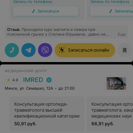
Запись по телефону
Запись по телефону
Записаться
Записать
Отзыв
.
Проходила курс магнита и лазера при
поясничной грыже у Степана Юрьевича , давно не
Еще
была у такого вовлеченного и внимательного доктора .
Это тот случай , когда человек точно на своем месте !
Спасибо огромное )
Записаться онлайн
МЕДИЦИНСКИЙ ЦЕНТР
IMRED
4.9
Минск, ул. Семашко, 12А
до 21:00
Консультация ортопеда-
Консультация орто
травматолога высшей
травматолога, кан
квалификационной категории
медицинских наук
50,91 руб.
66,91 руб.