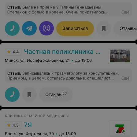
Отзыв
.
Была на приеме у Галины Геннадьевны
Степанюк с болью в колене. Очень понравилось
Еще
уважительное отношение врача к пациенту, как
подробно и понятно Галина Геннадьевна рассказывала,
в чем состоит проблема, какие реальные прогнозы
Записаться
Отзывы
при выполнении рекомендаций и что будет, если
пустить на самотёк. Хочу сказать огромное спасибо за
такого профессионала!! когда понимаешь, что нужно
делать и почему, появляется желание лечиться.
Частная поликлиника Анатомия
4.4
Минск, ул. Иосифа Жиновича, 21
до 19:00
Отзыв
.
Записывалась к травматологу за консультацией.
Приемом, в целом, осталась довольна, специалист
Еще
компетентен в своей сфере. Да и сервис в клинике
отличный!
56
Отзывы
КЛИНИКА СЕМЕЙНОЙ МЕДИЦИНЫ
7Я
4.5
Брест, ул. Фортечная, 79
до 13:00