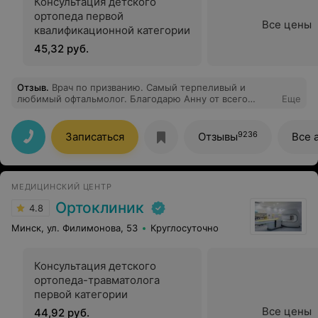
Консультация детского
ортопеда первой
Все цены
квалификационной категории
45,32 руб.
Отзыв
.
Врач по призванию. Самый терпеливый и
любимый офтальмолог. Благодарю Анну от всего
Еще
сердца за чуткость и профессионализм.
9236
Записаться
Отзывы
Все 
МЕДИЦИНСКИЙ ЦЕНТР
Ортоклиник
4.8
Минск, ул. Филимонова, 53
Круглосуточно
Консультация детского
ортопеда-травматолога
первой категории
Все цены
44,92 руб.