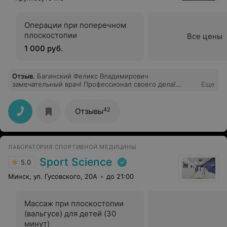
Операции при поперечном
плоскостопии
Все цены
1 000 руб.
Отзыв
.
Багинский Феликс Владимирович
замечательный врач! Профессионал своего дела!
Еще
Мягко, корректно, доступно и с юмором все
обьясняет! Такой врач меняет оношение и веру во
врачей в лучшую сторону. Выражаю ему огромную
42
Отзывы
благодарность!
ЛАБОРАТОРИЯ СПОРТИВНОЙ МЕДИЦИНЫ
Sport Science
5.0
Минск, ул. Гусовского, 20А
до 21:00
Массаж при плоскостопии
(вальгусе) для детей (30
минут)