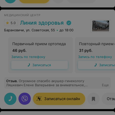
МЕДИЦИНСКИЙ ЦЕНТР
Линия здоровья
5.0
Барановичи, ул. Советская, 55
до 18:00
Первичный прием ортопеда
Повторный прием 
46 руб.
31 руб.
Запись по телефону
Запись по телефону
Записаться
Записать
Отзыв
.
Огромное спасибо акушер-гинекологу
Ляшкевич Елене Валерьевне за внимательное,
Еще
тактичное, доброжелательное отношение к
пациентам. Во время консультации врач дала чёткие и
подробные рекомендации по лечению. Очень
Записаться онлайн
Отз
грамотный специалист и прекрасный врач. Доктор
сама перезвонила, чтобы сообщить результаты
анализов. Если бы все гинекологи так относились к
своим пациентам! Дорогая Елена Валерьевна!