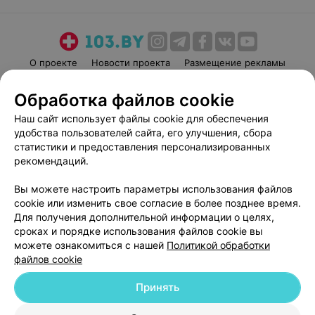
О проекте
Новости проекта
Размещение рекламы
Медицинский маркетинг
Публичный договор
Обработка файлов cookie
Пользовательское соглашение
Способы оплаты
Наш сайт использует файлы cookie для обеспечения
Вакансии
Партнеры
удобства пользователей сайта, его улучшения, сбора
Написать руководителю 103.by
статистики и предоставления персонализированных
рекомендаций.
Написать в поддержку
Персональные настройки cookie
Вы можете настроить параметры использования файлов
Обработка персональных данных
cookie или изменить свое согласие в более позднее время.
Для получения дополнительной информации о целях,
сроках и порядке использования файлов cookie вы
можете ознакомиться с нашей
Политикой обработки
файлов cookie
Принять
© 2026 ООО «Артокс Лаб», УНП 191700409
| 220012, Республика Беларусь,
г. Минск, улица Толбухина, 2, пом. 16 | help@103.by