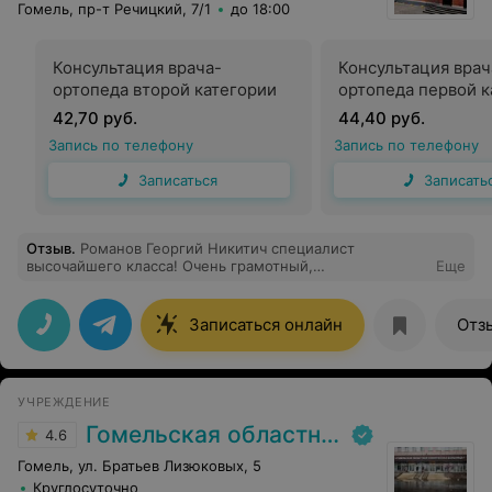
Гомель, пр-т Речицкий, 7/1
до 18:00
Консультация врача-
Консультация врач
ортопеда второй категории
ортопеда первой к
42,70 руб.
44,40 руб.
Запись по телефону
Запись по телефону
Записаться
Записать
Отзыв
.
Романов Георгий Никитич специалист
высочайшего класса! Очень грамотный,
Еще
квалифицированный, с большим опытом работы,
помог мне и подробно ответил на все мои вопросы.
Однозначно буду рекомендовать как одного из лучших
Записаться онлайн
Отз
специалистов.
УЧРЕЖДЕНИЕ
Гомельская областная клиническая больница
4.6
Гомель, ул. Братьев Лизюковых, 5
Круглосуточно