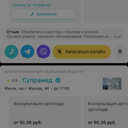
Запись по телефону
Записаться
Отзыв
.
Обратилась к доктору с болями в колене.
Провел осмотр, назначил обследования. Расссказал и
Еще
показал как нужно заниматься и какие упражнения
делать. Очень компетентный, доброжелательный и
внимательный врач ! Подробно отвечал на все
Записаться онлайн
вопросы. Буду пить витамины и делать тренировки по
рекомендациям. Спасибо, Валерий Васильевич!
МНОГОПРОФИЛЬНЫЙ МЕДИЦИНСКИЙ ЦЕНТР
Супрамед
4.9
Минск, пр-т Жукова, 44
до 17:00
Консультация ортопеда
Консультация детс
ортопеда
от 50,36 руб.
от 50,36 руб.