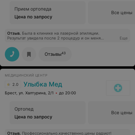
Прием ортопеда
Все цены
Цена по запросу
Отзыв
.
Была в клинике на лазерной эпиляции.
Результат увидела после 2 процедур и он меня
Еще
поразил! Администратор вежливый, обстановка
приятная. Девушка, которая проводит процедуру, все
рассказала и ответила на все мои вопросы. Жалею, что
43
Отзывы
не обратилась сюда раньше.
МЕДИЦИНСКИЙ ЦЕНТР
Улыбка Мед
2.0
Брест, ул. Халтурина, 2/1
до 20:00
Ортопед
Все цены
Цена по запросу
Отзыв
.
Профессионально,качественно,цены радуют!