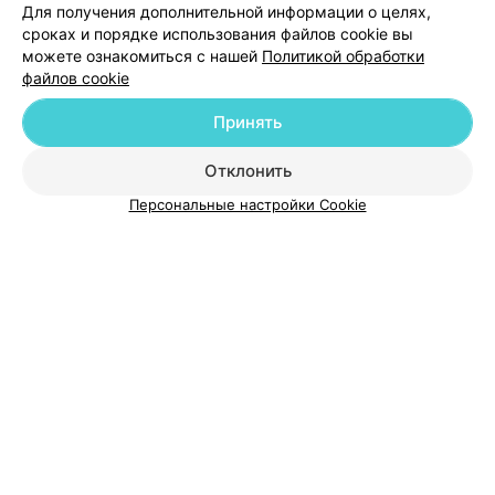
Для получения дополнительной информации о целях,
сроках и порядке использования файлов cookie вы
можете ознакомиться с нашей
Политикой обработки
файлов cookie
Добавить компанию
Принять
Добавить специалиста
Отклонить
Персональные настройки Cookie
О проекте
Новости проекта
Размещение рекламы
Медицинский маркетинг
Публичный договор
Пользовательское соглашение
Способы оплаты
Вакансии
Партнеры
Написать руководителю 103.by
Написать в поддержку
Персональные настройки cookie