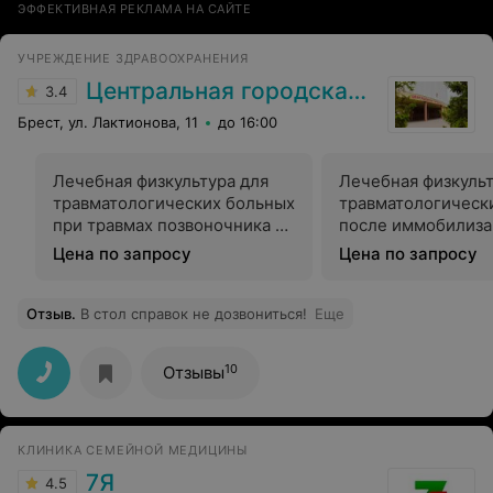
ЭФФЕКТИВНАЯ РЕКЛАМА НА САЙТЕ
УЧРЕЖДЕНИЕ ЗДРАВООХРАНЕНИЯ
Центральная городская больница
3.4
Брест, ул. Лактионова, 11
до 16:00
Лечебная физкультура для
Лечебная физкульт
травматологических больных
травматологическ
при травмах позвоночника и
после иммобилиза
таза в период
индивидуальном м
Цена по запросу
Цена по запросу
иммобилизации при
занятий
индивидуальном методе
занятий
Отзыв
.
В стол справок не дозвониться!
Еще
10
Отзывы
КЛИНИКА СЕМЕЙНОЙ МЕДИЦИНЫ
7Я
4.5