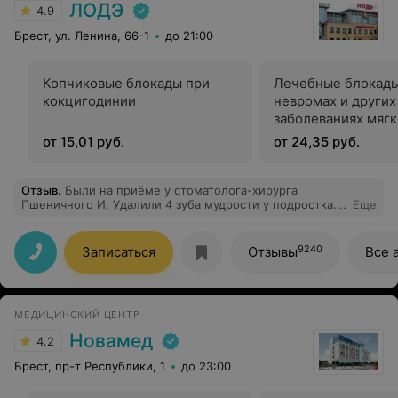
ЛОДЭ
4.9
Брест, ул. Ленина, 66-1
до 21:00
Копчиковые блокады при
Лечебные блокады
кокцигодинии
невромах и других
заболеваниях мягк
от 15,01 руб.
от 24,35 руб.
Отзыв
.
Были на приёме у стоматолога-хирурга
Пшеничного И. Удалили 4 зуба мудрости у подростка.
Еще
Страшно было всем, но придя на приём врач
разрядился обстановку, удалил все зубы мудрости
быстро и безболезненно, дал рекомендации до
9240
Записаться
Отзывы
Все 
удаления швов и после. В итоге мы счастливы!!! Зря
боялись)
МЕДИЦИНСКИЙ ЦЕНТР
Новамед
4.2
Брест, пр-т Республики, 1
до 23:00