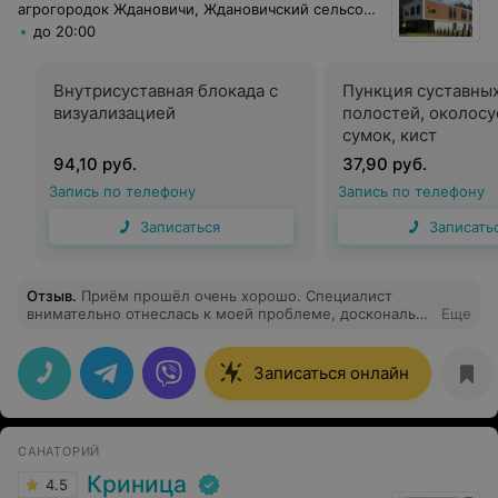
агрогородок Ждановичи, Ждановичский сельсовет, 105
до 20:00
Внутрисуставная блокада с
Пункция суставны
визуализацией
полостей, околос
сумок, кист
94,10 руб.
37,90 руб.
Запись по телефону
Запись по телефону
Записаться
Записать
Отзыв
.
Приём прошёл очень хорошо. Специалист
внимательно отнеслась к моей проблеме, досконально
Еще
изучала ,чтобы выяснить причину моих головных
болей. После этого дала рекомендации правильного
рациона и образа жизни. Врач знает свое дело.
Записаться онлайн
Рекомендую!
САНАТОРИЙ
Криница
4.5