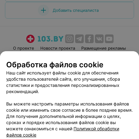
Добавить специалиста
О проекте
Новости проекта
Размещение рекламы
Медицинский маркетинг
Публичный договор
Обработка файлов cookie
Пользовательское соглашение
Способы оплаты
Наш сайт использует файлы cookie для обеспечения
Вакансии
Партнеры
удобства пользователей сайта, его улучшения, сбора
Написать руководителю 103.by
статистики и предоставления персонализированных
рекомендаций.
Написать в поддержку
Персональные настройки cookie
Вы можете настроить параметры использования файлов
Обработка персональных данных
cookie или изменить свое согласие в более позднее время.
Для получения дополнительной информации о целях,
сроках и порядке использования файлов cookie вы
можете ознакомиться с нашей
Политикой обработки
файлов cookie