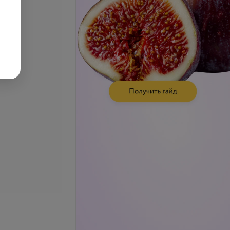
а второй
экстракорпоральная (в
ационной категории
неврологии)
б.
69,50 руб.
телефону
Запись по телефону
Записаться
Записаться