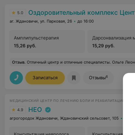
Оздоровительный комплекс Центра подготовки кадров 
5.0
аг. Ждановичи, ул. Парковая, 26
до 16:00
Амплипульстерапия
Дарсонвализация 
15,26 руб.
15,29 руб.
Отзыв
.
Отличный центр и отличные специалисты. Ольге Леонидо
6
Записаться
Отзывы
МЕДИЦИНСКИЙ ЦЕНТР ПО ЛЕЧЕНИЮ БОЛИ И РЕАБИЛИТАЦИИ
НЕО
4.9
агрогородок Ждановичи, Ждановичский сельсовет, 105
до 20
Консультация невролога
Консультация врач