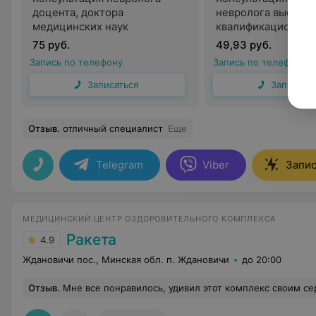
доцента, доктора
невролога высшей
медицинских наук
квалификационной
75 руб.
49,93 руб.
Запись по телефону
Запись по телефону
Записаться
Записать
Отзыв
.
отличный специалист
Еще
Telegram
Viber
Запис
МЕДИЦИНСКИЙ ЦЕНТР ОЗДОРОВИТЕЛЬНОГО КОМПЛЕКСА
Ракета
4.9
Ждановичи пос., Минская обл. п. Ждановичи
до 20:00
Отзыв
.
Мне все понравилось, удивил этот комплекс своим сервисом, честно думал что там СССР а после посещения остались только положительные впечатления. Футбол, 