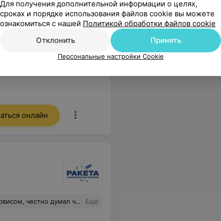
Для получения дополнительной информации о целях,
невролога первой
невролог
сроках и порядке использования файлов cookie вы можете
 категории
квалификационной категории
квалифик
ознакомиться с нашей
Политикой обработки файлов cookie
44,94 руб.
42,93 ру
Отклонить
Принять
Запись по телефону
Запись по 
Персональные настройки Cookie
ся
Записаться
аться онлайн
бассейн, баня, тренажерка, оздоровление с проживанием. Рекомендую!
Еще