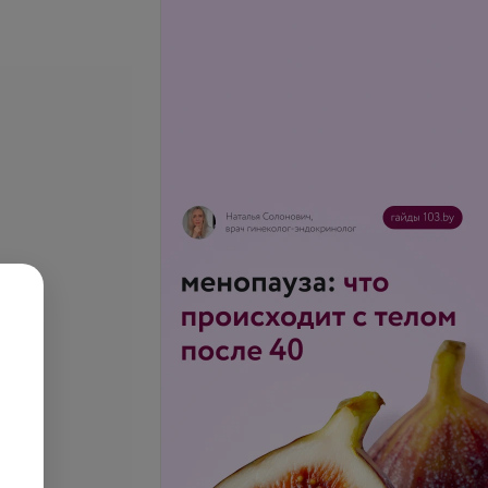
изация
Магнитотерапия местная
.
8,59 руб.
ация врача
Ударно-волновая терапия