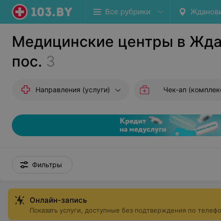
Все рубрики
Жданови
Медицинские центры в Жд
пос.
3
Направления (услуги)
Чек-ап (комплексные и
Фильтры
Онлайн-запись
Показать услуги, доступные без подтверждения по телеф