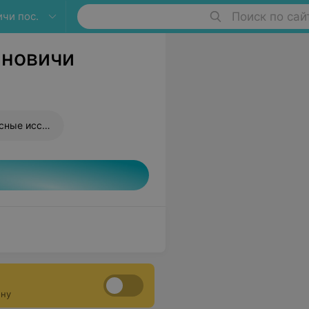
чи пос.
Поиск по сай
ановичи
сследования)
ону