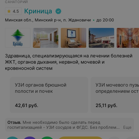
САНАТОРИЙ
Криница
4.5
Минская обл., Минский р-н, п. Ждановичи
до 20:00
Здравница, специализирующаяся на лечении болезней
ЖКТ, органов дыхания, нервной, мочевой и
кровеносной систем
УЗИ органов брюшной
УЗИ мочевого пуз
полости и почек
определением ост
42,61 руб.
25,11 руб.
Отзыв
.
Мне необходимо было сделать перед
госпитализацией - УЗИ сосудов и ФГДС. Без проблем
Еще
записался на удобное мне день и время, без месячного
ожидания (как везде обычно), в течении 1.5 часа я