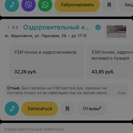
прошел обе процедуры. Все замечательно и четко
Забронировать
Акц
организовано. Огромная благодарность врачам -
Куделя С.И. и Автуховой Л.В., профессионально,
грамотно, на все вопросы я получил ответы и
рекомендации.
Оздоровительный комплекс Центра подготовки кадров Минлесхоза
5.0
аг. Ждановичи, ул. Парковая, 26
до 17:15
УЗИ почек и надпочечников
УЗИ почек, надпоч
мочевого пузыря
32,28 руб.
43,85 руб.
Отзыв
.
Был записан на УЗИ кистей рук, приехал на
полчаса позже из за навигации,тем не менее меня
Еще
ждали и очень вежливо приняли и сделали УЗИ
быстро и качественно с полным разъяснением и
описанием Прекрасные и доброжелательные врачи
6
Записаться
Отзывы
,огромное Вам спасибо за Ваш труд!
ОЗДОРОВИТЕЛЬНЫЙ КОМПЛЕКС