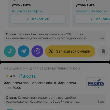
сосудов
уточняйте
уточняйте
Запись по телефону
Запись по телефону
Записаться
Записать
Отзыв
.
Татьяна Львовна лучший врач УЗД!Более
внимательного,компетентного,чуткого,доброго и
Еще
отзывчивого доктора я не встречала!Уже очень много
лет делаю узи у этого прекрасного врача и очень всем
рекомендую.
Записаться онлайн
МЕДИЦИНСКИЙ ЦЕНТР ОЗДОРОВИТЕЛЬНОГО КОМПЛЕКСА
Ракета
4.9
Ждановичи пос., Минская обл. п. Ждановичи
до 20:00
Отзыв
.
Компактная территория, все удобно
расположено. Кормление лебедей- одно из
Еще
развлечений)