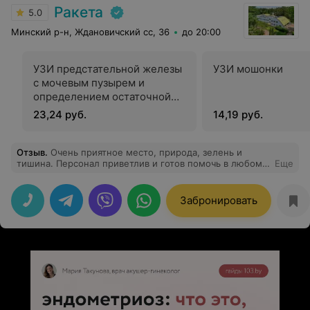
Ракета
5.0
Минский р-н, Ждановичский сс, 36
до 20:00
УЗИ предстательной железы
УЗИ мошонки
с мочевым пузырем и
определением остаточной
мочи (трансабдоминально)
23,24 руб.
14,19 руб.
Отзыв
.
Очень приятное место, природа, зелень и
тишина. Персонал приветлив и готов помочь в любом
Еще
вопросе. Совсем рядом с городом. Демократичные
цены, хорошее обслуживание. Делала ударно
волновую терапию, УЗИ мягких тканей без очередей и
Забронировать
суеты