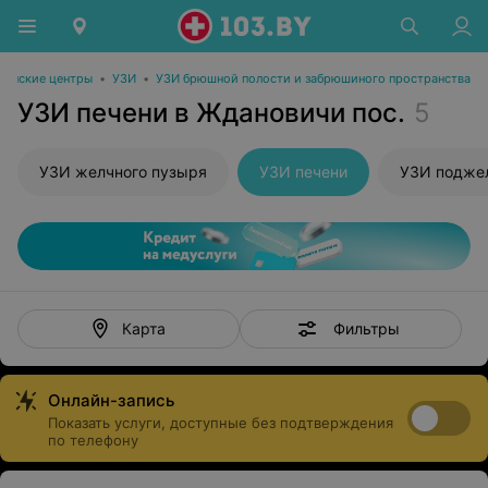
инские центры
•
УЗИ
•
УЗИ брюшной полости и забрюшиного пространства
УЗИ печени в Ждановичи пос.
5
УЗИ желчного пузыря
УЗИ печени
УЗИ подже
Фильтры
Карта
Онлайн-запись
Показать услуги, доступные без подтверждения
по телефону