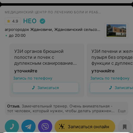
кафе в одном корпусе. Все сотрудники очень вежливы
и приветливы. Рекомендую для компаний, которые
МЕДИЦИНСКИЙ ЦЕНТР ПО ЛЕЧЕНИЮ БОЛИ И РЕАБИЛИТАЦИИ
умеют организовать себе досуг самостоятельно.
НЕО
4.9
агрогородок Ждановичи, Ждановичский сельсовет, 105
до 20:00
УЗИ органов брюшной
УЗИ печени и жел
полости и почек с
пузыря без опред
дуплексным сканированием
функции с дуплек
сосудов
сканированием со
уточняйте
уточняйте
Запись по телефону
Запись по телефону
Записаться
Записать
Отзыв
.
Замечательный тренер. Очень внимательная -
тот человек, который нужен, чтобы делать упражнения
Еще
сразу с правильной техникой, задействуя правильные
мышцы, а не те, которые привыкли компенсировать.
Записаться онлайн