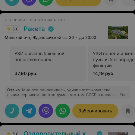
ОЗДОРОВИТЕЛЬНЫЙ КОМПЛЕКС
Ракета
5.0
Минский р-н, Ждановичский сс, 36
до 20:00
УЗИ органов брюшной
УЗИ печени и жел
полости и почек
пузыря без опред
функции
37,90 руб.
14,19 руб.
Отзыв
.
Мне все понравилось, удивил этот комплекс
своим сервисом, честно думал что там СССР а после
Еще
посещения остались только положительные
впечатления. Футбол, бассейн, баня, тренажерка,
оздоровление с проживанием. Рекомендую!
Забронировать
Оздоровительный комплекс Центра подготовки кадров Минлесхоза
5.0