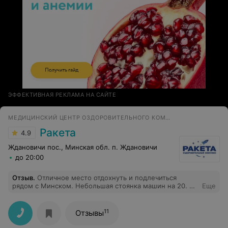
ЭФФЕКТИВНАЯ РЕКЛАМА НА САЙТЕ
МЕДИЦИНСКИЙ ЦЕНТР ОЗДОРОВИТЕЛЬНОГО КОМПЛЕКСА
Ракета
4.9
Ждановичи пос., Минская обл. п. Ждановичи
до 20:00
Отзыв
.
Отличное место отдохнуть и подлечиться
рядом с Минском. Небольшая стоянка машин на 20. 5
Еще
корпусов с 16 комнатами в каждом. Очень достойно.
На территории спортзал, который вечерами в аренде
организациями. Бассейн 25метров, 3 дорожки,
11
Отзывы
доступен бесплатно для проживающих до 16-00.
Потом исключительно на платной основе. Столовая и