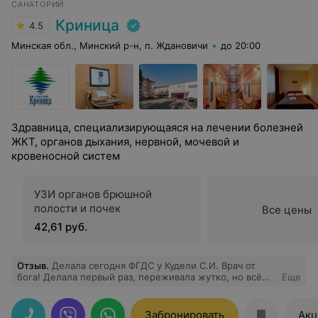
САНАТОРИЙ
Криница
4.5
Минская обл., Минский р-н, п. Ждановичи
до 20:00
Здравница, специализирующаяся на лечении болезней
ЖКТ, органов дыхания, нервной, мочевой и
кровеносной систем
УЗИ органов брюшной
полости и почек
Все цены
42,61 руб.
Отзыв
.
Делала сегодня ФГДС у Кудели С.И. Врач от
бога! Делала первый раз, переживала жутко, но всё
Еще
прошло быстро, буквально минуты 2-3. Процедура не
из приятных, но с таким врачом ничего не страшно.
Забронировать
Акц