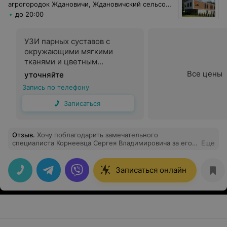
агрогородок Ждановичи, Ждановичский сельсовет, 105
до 20:00
УЗИ парных суставов с
окружающими мягкими
тканями и цветным
дуплексным сканированием
Все цены
уточняйте
Запись по телефону
Записаться
Отзыв
.
Хочу поблагодарить замечательного
специалиста Корнеевца Сергея Владимировича за его
Еще
грамотность, компетентность, помог мне решить мою
проблему и предоставил мне хорошие рекомендации
по лечению. Спасибо
Записаться онлайн