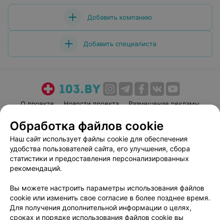
Добавить компанию
Добавить специалиста
О проекте
Новости проекта
Размещение рекламы
Медицинский маркетинг
Публичный договор
Обработка файлов cookie
Пользовательское соглашение
Способы оплаты
Наш сайт использует файлы cookie для обеспечения
Вакансии
Партнеры
удобства пользователей сайта, его улучшения, сбора
статистики и предоставления персонализированных
Написать руководителю 103.by
рекомендаций.
Написать в поддержку
Персональные настройки cookie
Вы можете настроить параметры использования файлов
cookie или изменить свое согласие в более позднее время.
Обработка персональных данных
Для получения дополнительной информации о целях,
сроках и порядке использования файлов cookie вы