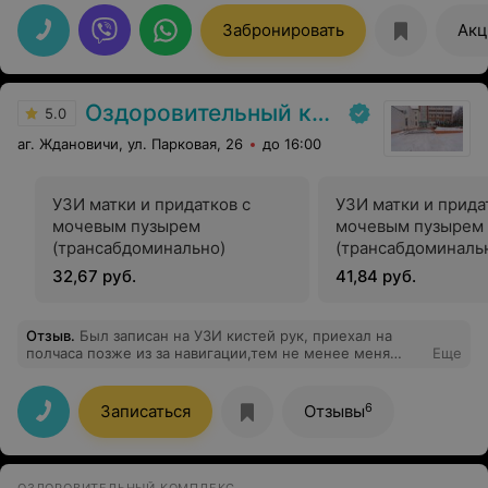
определённые страхи и опасения, но все прошло
замечательно. Однозначно рекомендую!
Забронировать
Акц
Оздоровительный комплекс Центра подготовки кадров Минлесхоза
5.0
аг. Ждановичи, ул. Парковая, 26
до 16:00
УЗИ матки и придатков с
УЗИ матки и прида
мочевым пузырем
мочевым пузырем
(трансабдоминально)
(трансабдоминаль
трансвагинально)
32,67 руб.
41,84 руб.
Отзыв
.
Был записан на УЗИ кистей рук, приехал на
полчаса позже из за навигации,тем не менее меня
Еще
ждали и очень вежливо приняли и сделали УЗИ
быстро и качественно с полным разъяснением и
описанием Прекрасные и доброжелательные врачи
6
Записаться
Отзывы
,огромное Вам спасибо за Ваш труд!