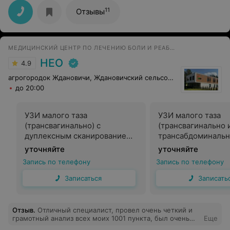
прогрелся. И так несколько раз за сеанс. Выходишь как
огурчик.
11
Отзывы
МЕДИЦИНСКИЙ ЦЕНТР ПО ЛЕЧЕНИЮ БОЛИ И РЕАБИЛИТАЦИИ
НЕО
4.9
агрогородок Ждановичи, Ждановичский сельсовет, 105
до 20:00
УЗИ малого таза
УЗИ малого таза
(трансвагинально) с
(трансвагинально 
дуплексным сканированием
трансабдоминальн
сосудов
дуплексным скани
уточняйте
уточняйте
сосудов
Запись по телефону
Запись по телефону
Записаться
Записать
Отзыв
.
Отличный специалист, провел очень четкий и
грамотный анализ всех моих 1001 пункта, был очень
Еще
тактичен , хоть я и стеснялась немного. Все было