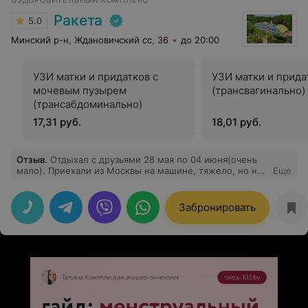
ОЗДОРОВИТЕЛЬНЫЙ КОМПЛЕКС
Ракета
5.0
Минский р-н, Ждановичский сс, 36
до 20:00
УЗИ матки и придатков с
УЗИ матки и прида
мочевым пузырем
(трансвагинально)
(трансабдоминально)
17,31 руб.
18,01 руб.
Отзыв
.
Отдыхал с друзьями 28 мая по 04 июня(очень
мало). Приехали из Москвы на машине, тяжело, но не
Еще
жалеем.Это сказочное место, вся Белоруссия-чистая,
отношение к нам, отличное. Не разу нас не остановила
полиция.Еда супер. На территории тихо, вот желаю
Забронировать
опять поехать, хотя цены они подняли. Это лучше
Европы(очень Вам советую). Спасибо всему
персоналу. И лично Президенту, за чистоту и
уважения!