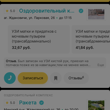
Оздоровительный комплекс Центра подготовки кадров Минлесхоза
5.0
аг. Ждановичи, ул. Парковая, 26
до 17:15
УЗИ матки и придатков с
УЗИ матки и прида
мочевым пузырем
мочевым пузырем
(трансабдоминально)
(трансабдоминаль
трансвагинально)
32,67 руб.
41,84 руб.
Отзыв
.
Был записан на УЗИ кистей рук, приехал на
полчаса позже из за навигации,тем не менее меня
Еще
ждали и очень вежливо приняли и сделали УЗИ
быстро и качественно с полным разъяснением и
описанием Прекрасные и доброжелательные врачи
6
Записаться
Отзывы
,огромное Вам спасибо за Ваш труд!
ОЗДОРОВИТЕЛЬНЫЙ КОМПЛЕКС
Ракета
5.0
Минский р-н, Ждановичский сс, 36
до 20:00