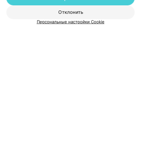
Отклонить
О проекте
Новости проекта
Размещение рекламы
Персональные настройки Cookie
Медицинский маркетинг
Публичный договор
Пользовательское соглашение
Способы оплаты
Вакансии
Партнеры
Написать руководителю 103.by
Написать в поддержку
Персональные настройки cookie
Обработка персональных данных
© 2026 ООО «Артокс Лаб», УНП 191700409
| 220012, Республика Беларусь,
г. Минск, улица Толбухина, 2, пом. 16 | help@103.by
Служба поддержки
+375 291212755