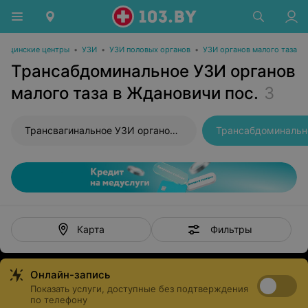
дицинские центры
•
УЗИ
•
УЗИ половых органов
•
УЗИ органов малого таза
Трансабдоминальное УЗИ органов
малого таза в Ждановичи пос.
3
Трансвагинальное УЗИ органов малого таза
Фильтры
Карта
Онлайн-запись
Показать услуги, доступные без подтверждения
по телефону