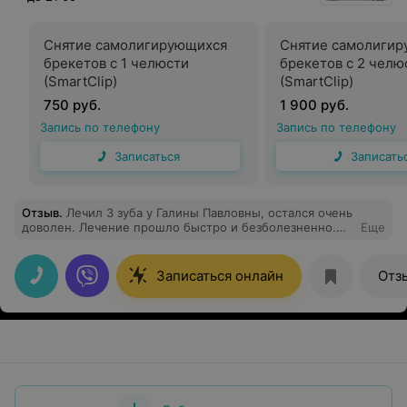
Снятие самолигирующихся
Снятие самолиги
брекетов с 1 челюсти
брекетов с 2 челю
(SmartClip)
(SmartClip)
750 руб.
1 900 руб.
Запись по телефону
Запись по телефону
Записаться
Записать
Отзыв
.
Лечил 3 зуба у Галины Павловны, остался очень
доволен. Лечение прошло быстро и безболезненно.
Еще
Желаю дальнейших профессиональных успехов.
Записаться онлайн
Отз