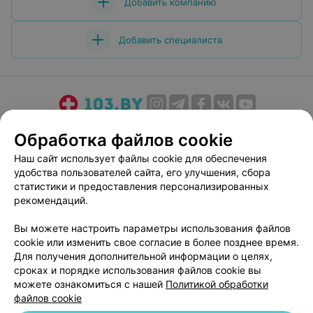
Добавить компанию
Добавить специалиста
О проекте
Новости проекта
Размещение рекламы
Обработка файлов cookie
Медицинский маркетинг
Публичный договор
Наш сайт использует файлы cookie для обеспечения
Пользовательское соглашение
Способы оплаты
удобства пользователей сайта, его улучшения, сбора
Вакансии
Партнеры
статистики и предоставления персонализированных
рекомендаций.
Написать руководителю 103.by
Написать в поддержку
Вы можете настроить параметры использования файлов
cookie или изменить свое согласие в более позднее время.
Персональные настройки cookie
Для получения дополнительной информации о целях,
Обработка персональных данных
сроках и порядке использования файлов cookie вы
можете ознакомиться с нашей
Политикой обработки
файлов cookie