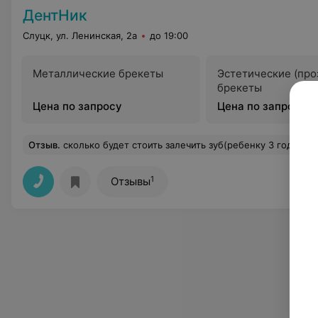
ДентНик
Слуцк, ул. Ленинская, 2а
до 19:00
Металлические брекеты
Эстетические (про
брекеты
Цена по запросу
Цена по запросу
Отзыв
.
сколько будет стоить залечить зуб(ребенку 3 годика)
1
Отзывы