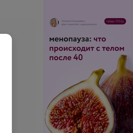
ирующие
ские брекеты
Все цены
запросу