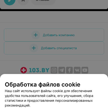
Добавить компанию
Добавить специалиста
О проекте
Новости проекта
Размещение рекламы
Обработка файлов cookie
Медицинский маркетинг
Публичный договор
Наш сайт использует файлы cookie для обеспечения
Пользовательское соглашение
Способы оплаты
удобства пользователей сайта, его улучшения, сбора
Вакансии
Партнеры
статистики и предоставления персонализированных
Написать руководителю 103.by
рекомендаций.