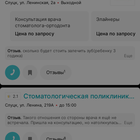
Слуцк, ул. Ленинская, 2а
Выходной
Консультация врача
Элайнеры
стоматолога-ортодонта
Цена по запросу
Цена по запросу
Отзыв
.
сколько будет стоить залечить зуб(ребенку 3
годика)
Еще
1
Отзывы
Стоматологическая поликлиника г. Слуцка
2.1
Слуцк, ул. Ленина, 219А
до 15:00
Отзыв
.
Такого отношения со стороны врача я ещё не
встречала. Пришла на консультацию, но натолкнулась
Еще
на резкое отношение со стороны врача, который мне
нагрубил. В конечном итоге консультация просто не
состоялась.
8
Отзывы