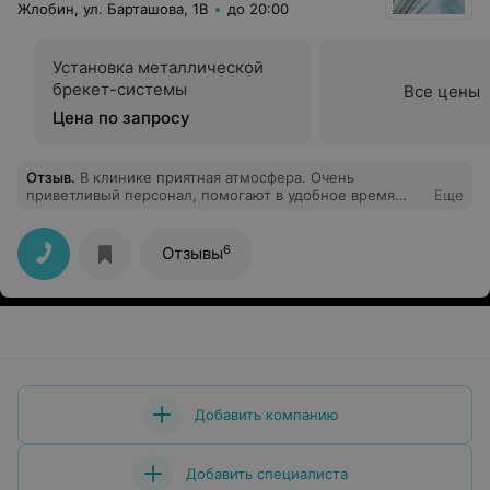
Жлобин, ул. Барташова, 1В
до 20:00
Установка металлической
брекет-системы
Все цены
Цена по запросу
Отзыв
.
В клинике приятная атмосфера. Очень
приветливый персонал, помогают в удобное время
Еще
подобрать запись к врачам. Врачи - профессионалы в
своем деле. Большой спектр оказываемых услуг.
Рекомендую к посещению.
6
Отзывы
Добавить компанию
Добавить специалиста