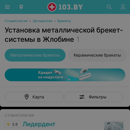
Стоматология
•
Ортодонтия
•
Брекеты
Установка металлической брекет-
системы в Жлобине
1
Металлические брекеты
Керамические брекеты
Фильтры
Карта
СТОМАТОЛОГИЯ
Лидердент
3.8