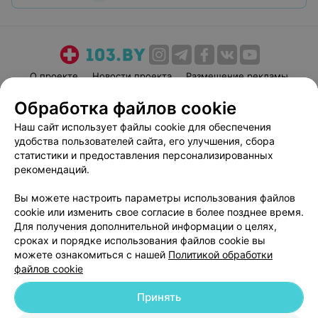
О проекте
Новости проекта
Размещение рекламы
Медицинский маркетинг
Публичный договор
Обработка файлов cookie
Пользовательское соглашение
Способы оплаты
Наш сайт использует файлы cookie для обеспечения
Вакансии
Партнеры
удобства пользователей сайта, его улучшения, сбора
статистики и предоставления персонализированных
Написать руководителю 103.by
рекомендаций.
Написать в поддержку
Персональные настройки cookie
Вы можете настроить параметры использования файлов
cookie или изменить свое согласие в более позднее время.
Обработка персональных данных
Для получения дополнительной информации о целях,
сроках и порядке использования файлов cookie вы
можете ознакомиться с нашей
Политикой обработки
файлов cookie
Принять
© 2026 ООО «Артокс Лаб», УНП 191700409
| 220012, Республика Беларусь,