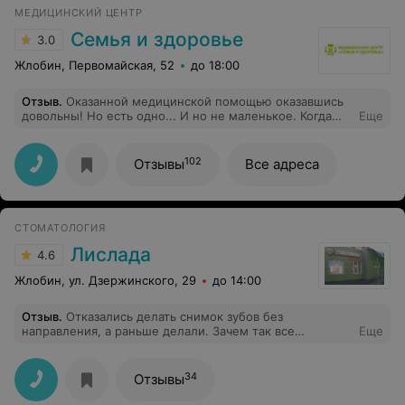
МЕДИЦИНСКИЙ ЦЕНТР
Семья и здоровье
3.0
Жлобин, Первомайская, 52
до 18:00
Отзыв
.
Оказанной медицинской помощью оказавшись
довольны! Но есть одно... И но не маленькое. Когда
Еще
звонили узнать цену, нам было названа сумму 39 р с
копейками, и сказали, что как раз в этом месяце на
фгдс скидка 10%. В итоге заплатили 63 р, т.к. брали
102
Отзывы
Все адреса
дополнительные анализы, по которые ни слова не
были сказано про телефону. И перед нами женщина
оплачивала, и у неё была такая же ситуация: по
телефону - одна сумма, при расчете - другая.
СТОМАТОЛОГИЯ
Рекомендую уточнять окончательную сумму, хотя о
дополнительных услугах должна предупреждать
Лислада
4.6
администратор. Интересно, если бы у нас на оказалось
нужной суммы, а мы иногородние, как бы
Жлобин, ул. Дзержинского, 29
до 14:00
разрешилась ситуация тогда?!
Отзыв
.
Отказались делать снимок зубов без
направления, а раньше делали. Зачем так все
Еще
усложнять?
34
Отзывы