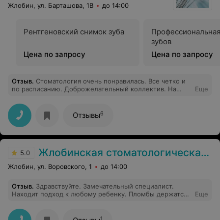
Жлобин, ул. Барташова, 1В
до 14:00
Рентгеновский снимок зуба
Профессиональная
зубов
Цена по запросу
Цена по запросу
Отзыв
.
Стоматология очень понравилась. Все четко и
по расписанию. Доброжелательный коллектив. На
Еще
месте рентген-кабинет. Ждать практически не
пришлось. Доктор Алексейчук В.А.сделал
невозможное. Все отказались от моего зуба а он
6
Отзывы
профессионально его спас. Действительно человек
мастер своего дела. На все интересующие вопросы
ответил. Все понятно. Спасибо!
Жлобинская стоматологическая поликлиника
5.0
Жлобин, ул. Воровского, 1
до 14:00
Отзыв
.
Здравствуйте. Замечательный специалист.
Находит подход к любому ребенку. Пломбы держатся
Еще
отлично. Ребенок ее очень любит и не боится идти
лечить зубки. Всегда подскажет и посоветует. Мы
очень довольны, что встретили такого врача.
1