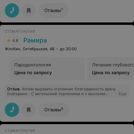
7
Отзывы
СТОМАТОЛОГИЯ
Рамира
4.8
Жлобин, Октябрьская, 46
до 20:00
Пародонтология
Лечение глубоког
Цена по запросу
Цена по запросу
Отзыв
.
Хотим выразить огромную благодарность врачу
Екатерине . С ангельский терпением и с высоким
Еще
профессионализмом вылечила несколько пломб
нашему трех летнему ребёнку, который даже стричься
без слез не может. Спасибо за индивидуальный
9
Отзывы
подход, граммотную консультацию для старшей дочки.
Также отметим хорошее отношение всего персонала,
аккуратность самой стоматологии. Однозначно
рекомендуем всем!!! Желаем много хороших и
СТОМАТОЛОГИЯ
благодарных клиентов!!!!