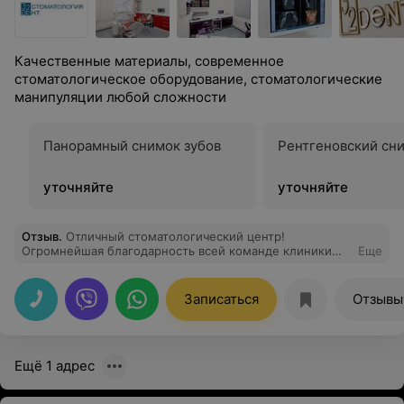
Качественные материалы, современное
стоматологическое оборудование, стоматологические
манипуляции любой сложности
Панорамный снимок зубов
Рентгеновский сни
уточняйте
уточняйте
Отзыв
.
Отличный стоматологический центр!
Огромнейшая благодарность всей команде клиники
Еще
«32 дент». Доброжелательное и вежливое отношение
со стороны всего персонала. Отличная организация.
Огромная благодарность Бычкову Ивану Ивановичу,
Записаться
Отзывы
Маханько Павлу Александровичу. Отличная работа!
Особенно хочется поблагодарить Киреева Владислава
Васильевича. Профессионализм высочайшего класса! Я
очень довольна результатом. Качество на высочайшем
Ещё 1 адрес
уровне. Всему коллективу клиники удачи и успехов!
Отличная стоматология! Рекомендую всем!