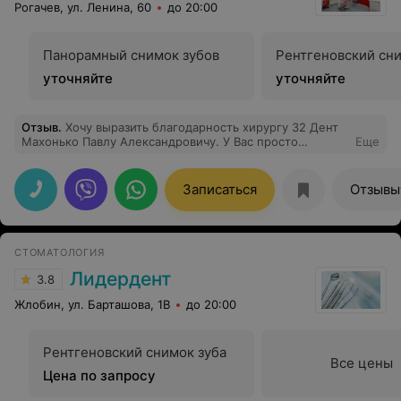
Рогачев, ул. Ленина, 60
до 20:00
Панорамный снимок зубов
Рентгеновский сни
уточняйте
уточняйте
Отзыв
.
Хочу выразить благодарность хирургу 32 Дент
Махонько Павлу Александровичу. У Вас просто
Еще
"золотые" руки. Даже подумать не могла, что операция
имплантации ( 8 имплантов) может пройти так
безболезненно и быстро, а послеоперационный
Записаться
Отзывы
период так легко. До идеальной улыбки осталось
совсем чуть-чуть. Спасибо Вам.
СТОМАТОЛОГИЯ
Лидердент
3.8
Жлобин, ул. Барташова, 1В
до 20:00
Рентгеновский снимок зуба
Все цены
Цена по запросу