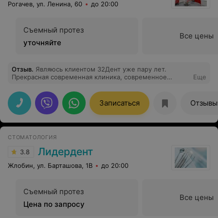
Рогачев, ул. Ленина, 60
до 20:00
Съемный протез
Все цены
уточняйте
Отзыв
.
Являюсь клиентом 32Дент уже пару лет.
Прекрасная современная клиника, современное
Еще
оборудование, приятный и вежливый персонал.
Проходила комплексное лечение с имплантацией и
последующим протезированием. Очень довольна
Записаться
Отзывы
результатом. Все врачи прекрасные специалисты.
Отдельное спасибо хирургу. Никогда не думала, что
имплантация может быть такой безболезненной и
незаметной.
СТОМАТОЛОГИЯ
Лидердент
3.8
Жлобин, ул. Барташова, 1В
до 20:00
Съемный протез
Все цены
Цена по запросу