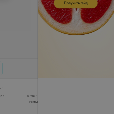
нг
сии
© 2026 ООО «Артокс Лаб», УНП 191700409
| 220012,
Республика Беларусь, г. Минск, улица Толбухина, 2,
пом. 16 | help@103.by
Служба поддержки
+375 291212755