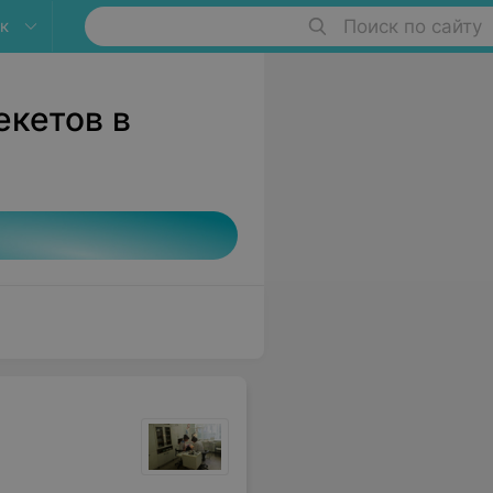
к
Поиск по сайту
екетов в