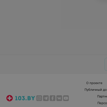
О проекте
Публичный до
Партн
Персо