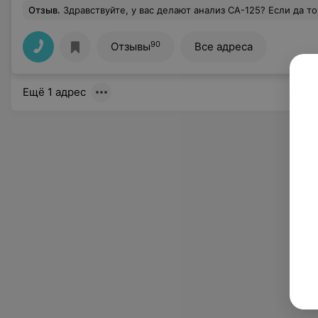
Отзыв
.
Здравствуйте, у вас делают анализ CA-125? Если да т
90
Отзывы
Все адреса
Ещё 1 адрес