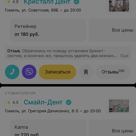
Кристалл Дент
4.8
Гомель, ул. Советская, 99Б
до 20:00
Ретейнер
Все цены
от 180 руб.
Отзыв
.
Обратились по поводу установки брекет-
систем, и конечно же, пришлось удалить два нижних
Еще
зуба мудрости. Было принято решение обратиться к
Андрею Владимировичу Пешевичу, и это было самое
верное решение. Очень хороший специалист с
150
Записаться
Отзывы
золотыми руками, сделал всё на высшем уровне и
вовремя успокоил. В клинике было очень приятно
находиться, все очень гостеприимные и добрые.
Теперь это одна из моих самых любимых клиник :)
СТОМАТОЛОГИЯ
Надеюсь, что через какое-то время дополню отзыв и
об установке брекет-систем!
Смайл-Дент
4.5
Гомель, ул. Григория Денисенко, 6-5
до 20:00
Каппа
Все цены
от 220 руб.