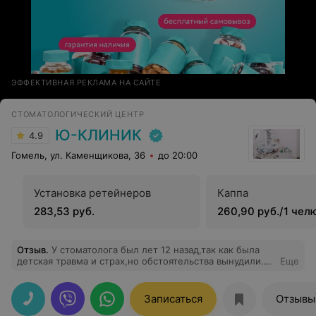
ЭФФЕКТИВНАЯ РЕКЛАМА НА САЙТЕ
СТОМАТОЛОГИЧЕСКИЙ ЦЕНТР
Ю-КЛИНИК
4.9
Гомель, ул. Каменщикова, 36
до 20:00
Установка ретейнеров
Каппа
283,53 руб.
260,90 руб./1 чел
Отзыв
.
У стоматолога был лет 12 назад,так как была
детская травма и страх,но обстоятельства вынудили.
Еще
Был у специалиста и профи своего дела Шарай Павел
Александрович после первого приёма ушёл даже и не
понял что всё так легко и безболезненно.Павел
Записаться
Отзывы
Александрович востановил передний зуб! Страх