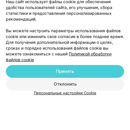
Наш сайт использует файлы cookie для обеспечения
Новодент
удобства пользователей сайта, его улучшения, сбора
Гомель, ул. П.Бровки, 15
до 20:00
статистики и предоставления персонализированных
рекомендаций.
Вы можете настроить параметры использования файлов
cookie или изменить свое согласие в более позднее время.
Для получения дополнительной информации о целях,
сроках и порядке использования файлов cookie вы
можете ознакомиться с нашей
Политикой обработки
файлов cookie
Добавить компанию
Принять
Отклонить
Добавить специалиста
Персональные настройки Cookie
О проекте
Новости проекта
Размещение рекламы
Медицинский маркетинг
Публичный договор