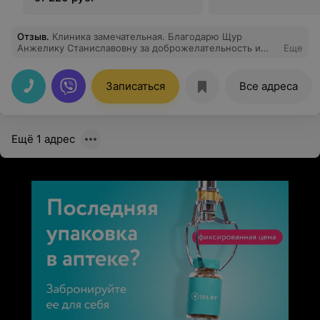
Отзыв
.
Клиника замечательная. Благодарю Щур
Анжелику Станиславовну за доброжелательность и
Еще
быстрое решение административных вопросов, а
также Ольгу Валерьевну. Особые слова благодарности
Крюковой Заряне Владимировне. Профессионал
Записаться
Все адреса
высочайшего уровня! Спасибо за ваш труд
Ещё 1 адрес