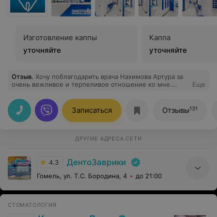
Изготовление каппы
Каппа
уточняйте
уточняйте
Отзыв
.
Хочу поблагодарить врача Нахимова Артура за
очень вежливое и терпеливое отношение ко мне.
Еще
Спасибо ему большое!!! 2 часа его работы и еще меня
успокаивать и подбадривать. Лучший врач.
131
Записаться
Отзывы
ДРУГИЕ АДРЕСА СЕТИ
ДентоЗаврики
4.3
Гомель, ул. Т.С. Бородина, 4
до 21:00
СТОМАТОЛОГИЯ