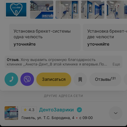
Установка брекет-системы
Установка брекет
одна челюсть
две челюсти
уточняйте
уточняйте
Отзыв
.
Хочу выразить огромную благодарность
клинике ,,Анюта-Дент,,В этой клинике я впервые.По
Еще
острой боли приняли без проблем.Девушки на
ресепшн(администраторы)очень добрые,отзывчивые,
вежливые,, спасибо им большое,,.Отдельно Хочу
131
Записаться
Отзывы
поблагодарить доктора хирурга К.Олег,вы лучший
доктор которого я встречала,руки у Вас золотые,я рада
что попала к этому доктору на приём)
ДРУГИЕ АДРЕСА СЕТИ
ДентоЗаврики
4.3
Гомель, ул. Т.С. Бородина, 4
с 09:00