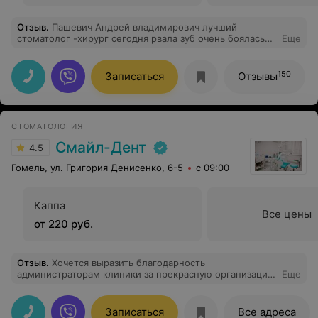
Отзыв
.
Пашевич Андрей владимирович лучший
стоматолог -хирург сегодня рвала зуб очень боялась
Еще
все прошло просто супер никакой боли и очень
быстро я даже не поняла что зуб был вырват
150
Записаться
Отзывы
СТОМАТОЛОГИЯ
Смайл-Дент
4.5
Гомель, ул. Григория Денисенко, 6-5
с 09:00
Каппа
Все цены
от 220 руб.
Отзыв
.
Хочется выразить благодарность
администраторам клиники за прекрасную организацию
Еще
и отдельное спасибо Крюковой Заряне Владимировне.
Очень грамотный и компетентный специалист. Всегда
находит оптимальное решение проблем, причина в
Записаться
Все адреса