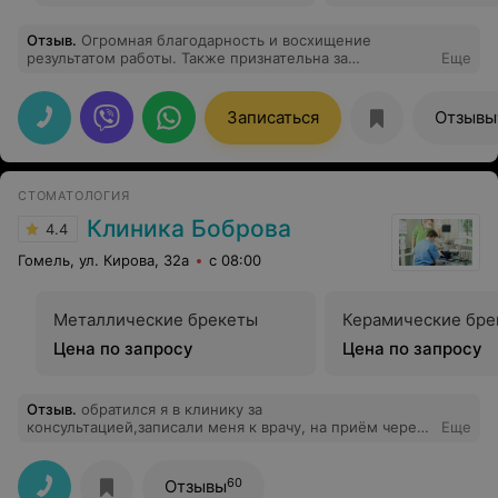
Отзыв
.
Огромная благодарность и восхищение
результатом работы. Также признательна за
Еще
комфортный процесс самого лечения.
Записаться
Отзывы
СТОМАТОЛОГИЯ
Клиника Боброва
4.4
Гомель, ул. Кирова, 32а
с 08:00
Металлические брекеты
Керамические бре
Цена по запросу
Цена по запросу
Отзыв
.
обратился я в клинику за
консультацией,записали меня к врачу, на приём через
Еще
неделю в конкретное время до минуты.Приехал с
запасом 10 мин.У меня этот день был расписан
плотно.Прошло 20 мин.Мне сказали что врач ещё занят
60
Отзывы