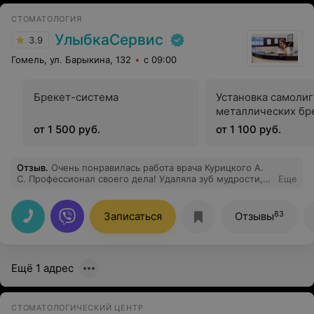
СТОМАТОЛОГИЯ
УлыбкаСервис
3.9
Гомель, ул. Барыкина, 132
с 09:00
Брекет-система
Установка самоли
металлических бр
от 1 500 руб.
от 1 100 руб.
Отзыв
.
Очень понравилась работа врача Курицкого А.
С. Профессионал своего дела! Удаляла зуб мудрости,
Еще
боли вообще не почувствовала, обезболили спреем
перед уколом. Быстрая работа, даже не успела понять
что уже удалили. После удаления не пришлось пить
83
Записаться
Отзывы
обезболивающее. Конечно все индивидуально, но
меня ничего не смутило в работе клиники. Благодарю!
Ещё 1 адрес
СТОМАТОЛОГИЧЕСКИЙ ЦЕНТР