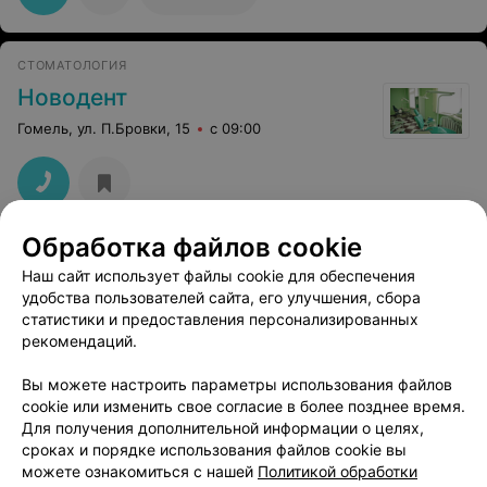
((могли бы предложить другого),а может он
единственный?)Подождал ещё,сказал администратору
что ждать больше не могу.Мне предложили записаться
на другое время,я отказался подумав (очень даже не
СТОМАТОЛОГИЯ
факт!) Так-что если планируете обратиться
-планируйте посвятить им весь свой день! Кстати
Новодент
извиниться в их планы тоже не входило!!!
Гомель, ул. П.Бровки, 15
с 09:00
Обработка файлов cookie
Цены:
Наш сайт использует файлы cookie для обеспечения
Каппа
от 55 руб.
удобства пользователей сайта, его улучшения, сбора
статистики и предоставления персонализированных
Установка брекетов
от 273 руб.
рекомендаций.
Установка ретейнеров
от 115 руб.
Ретенционная каппа
от 90 руб.
Вы можете настроить параметры использования файлов
Установка самолигирующих
cookie или изменить свое согласие в более позднее время.
от 820 руб.
металлических брекетов
Для получения дополнительной информации о целях,
сроках и порядке использования файлов cookie вы
можете ознакомиться с нашей
Политикой обработки