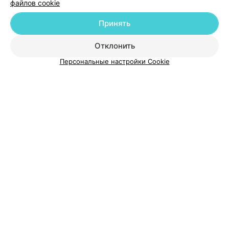
файлов cookie
Добавить компанию
Принять
Добавить специалиста
Отклонить
Персональные настройки Cookie
О проекте
Новости проекта
Размещение рекламы
Медицинский маркетинг
Публичный договор
Пользовательское соглашение
Способы оплаты
Вакансии
Партнеры
Написать руководителю 103.by
Написать в поддержку
Персональные настройки cookie
Обработка персональных данных