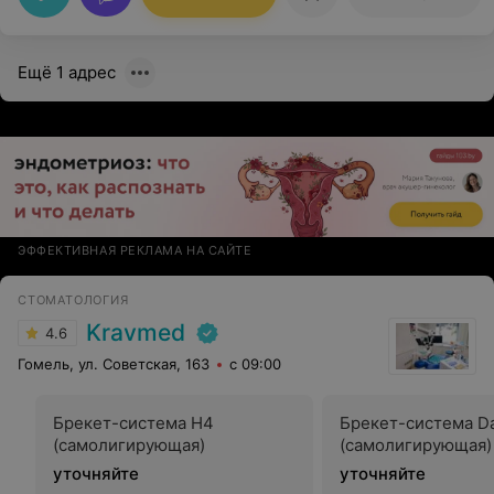
общении. Оказанные услуги по пломбировке и
протезированию высшего качества. Хочется пожелать
успехов клинике и доктору.
Ещё 1 адрес
ЭФФЕКТИВНАЯ РЕКЛАМА НА САЙТЕ
СТОМАТОЛОГИЯ
Kravmed
4.6
Гомель, ул. Советская, 163
с 09:00
Брекет-система H4
Брекет-система D
(самолигирующая)
(самолигирующая)
уточняйте
уточняйте