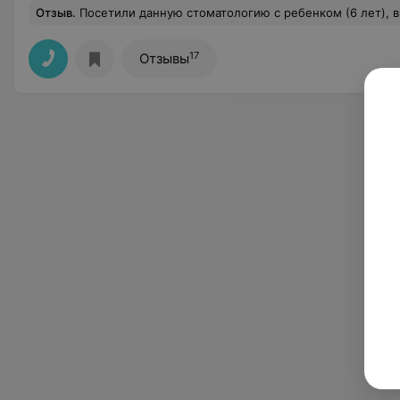
Отзыв
.
Посетили данную стоматологию с ребенком (6 лет), впечатления не однозначные, пребываем в недоумении! Врач, Иванькова Е.Н., оставила приятные впечатления и на этом, пожалуй, все! Начнем с того, что попасть в клинику пытались с сентября месяца, попали только в январе! Девушка, на рецепшене крайне не приятная, отвечает грубо, без какого-либо участия, по типу звоните и записывайтесь в январе на март!!! Звонить, конечно, после этого не будем т. к. за стоимость ваших услуг можно было бы сразу записать на повторный пр
17
Отзывы