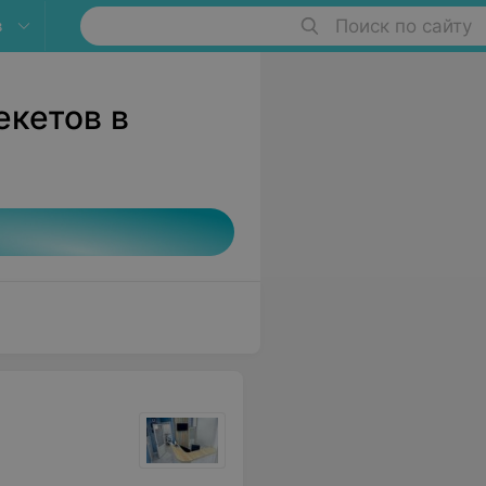
в
Поиск по сайту
екетов в