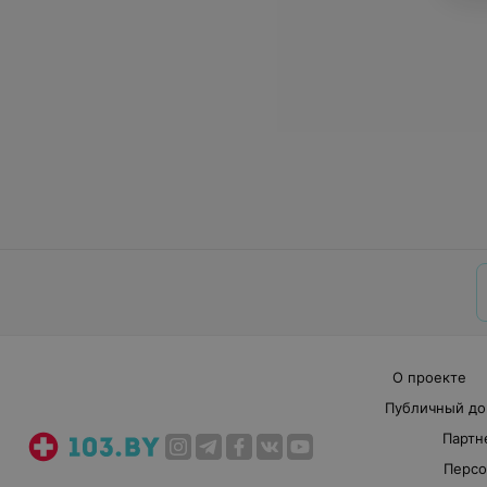
О проекте
Публичный до
Партн
Персо