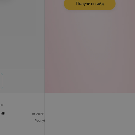
нг
сии
© 2026 ООО «Артокс Лаб», УНП 191700409
| 220012,
Республика Беларусь, г. Минск, улица Толбухина, 2,
пом. 16 | help@103.by
Служба поддержки
+375 291212755