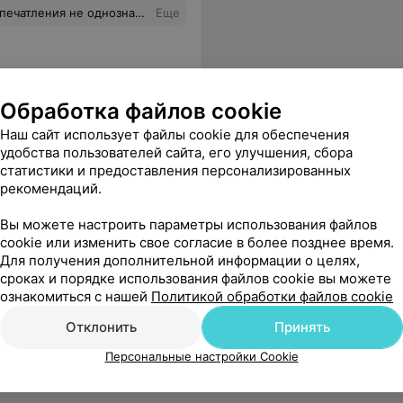
ием! Ну, и вишенка на торте, это стоимость!!! За лечение одного молочного зуба и обработку против кариеса второго заплатили 442 рубля!!! Откуда такте расценки на детскую стоматологию??? Это всего лишь молочный зуб!!!
Еще
Обработка файлов cookie
Наш сайт использует файлы cookie для обеспечения
удобства пользователей сайта, его улучшения, сбора
статистики и предоставления персонализированных
рекомендаций.
Вы можете настроить параметры использования файлов
cookie или изменить свое согласие в более позднее время.
Для получения дополнительной информации о целях,
сроках и порядке использования файлов cookie вы можете
ознакомиться с нашей
Политикой обработки файлов cookie
Отклонить
Принять
Персональные настройки Cookie